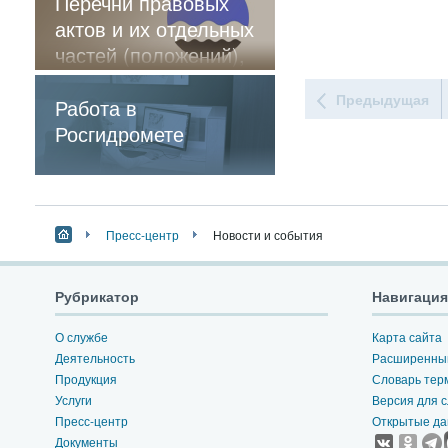
Перечни правовых
актов и их отдельных
частей (положений),
содержащие
Предыдущая
обязательные
Работа в
требования
Росгидромете
Пресс-центр
Новости и события
Рубрикатор
Навигация
О службе
Карта сайта
Деятельность
Расширенный
Продукция
Словарь тер
Услуги
Версия для 
Пресс-центр
Открытые д
Документы