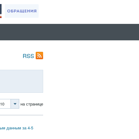
RSS
10
на странице
вым данным за 4-5