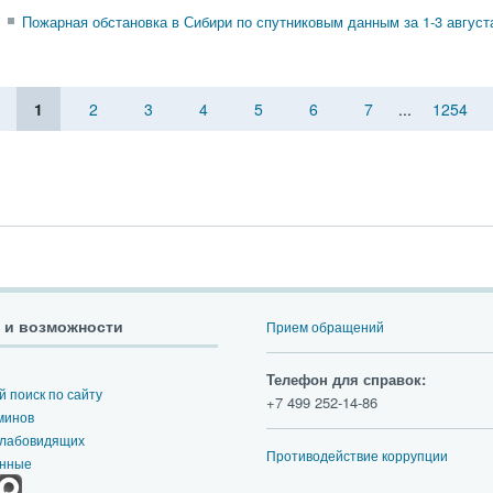
Пожарная обстановка в Сибири по спутниковым данным за 1-3 августа
1
2
3
4
5
6
7
...
1254
 и возможности
Прием обращений
Телефон для справок:
 поиск по сайту
+7 499 252-14-86
минов
слабовидящих
Противодействие коррупции
анные