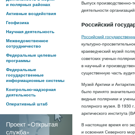
Выпуск производственно-т
и полярных районах
деятельности организаций
Активные воздействия
Геофизика
Российский госуда
Научная деятельность
Российский государственн
Межведомственное
культурно-просветительн
сотрудничество
краеведческий музей поля
Федеральные целевые
советских ученых-полярни
программы
в научный и производстве
Федеральные
существенную часть аудито
государственные
информационные системы
Музей Арктики и Антарктик
Контрольно-надзорная
было принято значительно
деятельность
видные полярники и учен
Оперативный штаб
полярного музея. В 1930 
арктического института (В
Проект «Открытая
В настоящее время его эк
служба»
и освоения Северного морс