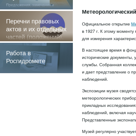
Предложения, замечания и
отзывы о нашей работе
Метеорологический
Перечни правовых
Официальное открытие
Ме
актов и их отдельных
в 1927 г. К этому момент
частей (положений),
для измерения характерист
содержащие
В настоящее время в фонд
обязательные
Работа в
исторические документы, 
требования
Росгидромете
службы. Собранная коллек
и дает представление о п
наблюдений.
Экспозиции музея сводятс
метеорологических прибор
прикладных исследованиях
наблюдений, включая нау
Представленные экспонаты 
Музей регулярно участвуе