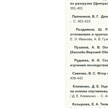
их разгрузки (Центра
391-401
Папченков, В. Г.
Дин
-
С. 402-410
Поздняков, Ш. Р
отложениях и грунта
Е. Э. Иванова, А. В. Гуз
Пузанов, А. В. О
(бассейн Верхней Об
Руднева, И. И. С
изучения последстви
Савенко, В. С. Фтор
438-442
Клименко, Д. Е. О
на основе спутников
/ Д. Е. Клименко. -
С. 4
Козырева, Е. А. Ти