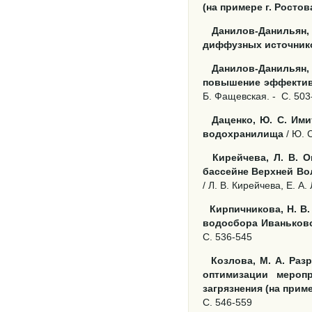
(на примере г. Ростов
Данилов-Данильян,
диффузных источник
Данилов-Данильян,
повышение эффектив
Б. Фащевская. -
С. 503
Даценко, Ю. С. Им
водохранилища
/ Ю. С
Кирейчева, Л. В. 
бассейне Верхней Во
/ Л. В. Кирейчева, Е. А.
Кирпичникова, Н. В
водосбора Иваньков
С. 536-545
Козлова, М. А. Раз
оптимизации мероп
загрязнения (на прим
С. 546-559