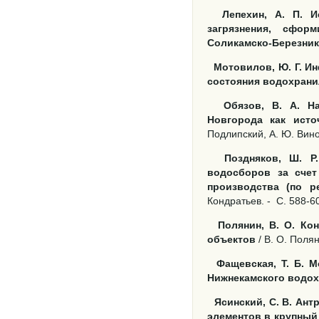
Лепехин, А. П. 
загрязнения, сфор
Соликамско-Березник
Мотовилов, Ю. Г. И
состояния водохран
Обязов, В. А. Н
Новгорода как исто
Подлипский, А. Ю. Вино
Поздняков, Ш. Р
водосборов за счет
производства (по р
Кондратьев. -
С. 588-6
Полянин, В. О. Ко
объектов
/ В. О. Полян
Фащевская, Т. Б. 
Нижнекамского водо
Ясинский, С. В. Ан
элементов в крупный