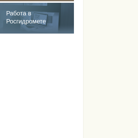
содержащие
обязательные
Работа в
требования
Росгидромете