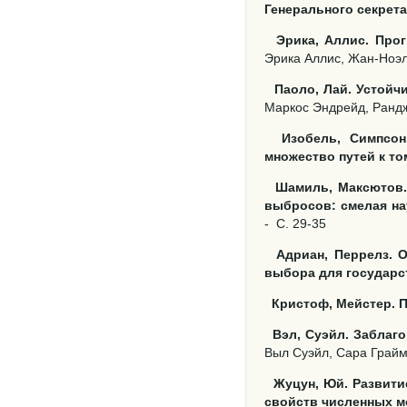
Генерального секрета
Эрика, Аллис. Про
Эрика Аллис, Жан-Ноэл
Паоло, Лай. Устой
Маркос Эндрейд, Рандж
Изобель, Симпсон
множество путей к то
Шамиль, Максютов.
выбросов: смелая на
-
С. 29-35
Адриан, Перрелз. 
выбора для государс
Кристоф, Мейстер. 
Вэл, Суэйл. Заблаг
Выл Суэйл, Сара Грайм
Жуцун, Юй. Развити
свойств численных 