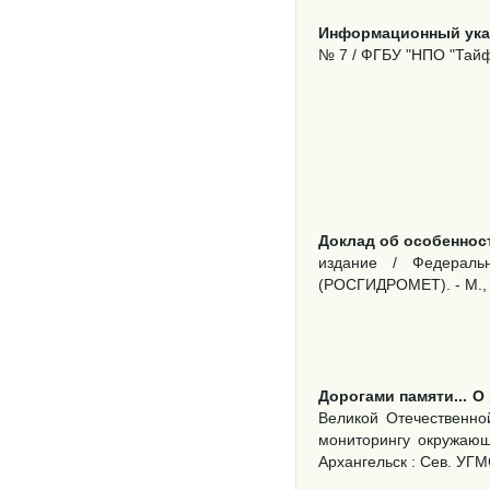
Информационный ука
№ 7 / ФГБУ "НПО "Тайфун
Доклад об особеннос
издание / Федераль
(РОСГИДРОМЕТ). - М., 20
Дорогами памяти... О
Великой Отечественно
мониторингу окружающе
Архангельск : Сев. УГМС