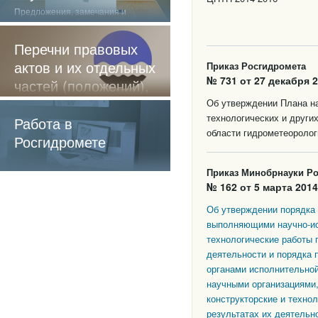
Предложения, замечания и
отзывы о нашей работе
Перечни правовых
актов и их отдельных
Приказ Росгидромета
№ 731 от 27 декабря 2
частей (положений),
содержащие
Об утверждении Плана на
технологических и други
обязательные
Работа в
области гидрометеоролог
требования
Росгидромете
Приказ Минобрнауки Р
№ 162 от 5 марта 2014
Об утверждении порядка
выполняющими научно-ис
технологические работы 
деятельности и порядка
органами исполнительной
научными организациями
конструкторские и техно
результатах их деятельно