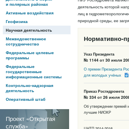
и полярных районах
деятельность которой нап
Активные воздействия
лиц в гидрометеорологич
природной среды, ее загр
Геофизика
Научная деятельность
Нормативно-п
Межведомственное
сотрудничество
Федеральные целевые
Указ Президента
программы
№ 1144 от 30 июля 200
Федеральные
О премии Президента Рос
государственные
для молодых учёных
информационные системы
Контрольно-надзорная
деятельность
Приказ Росгидромета
№ 334 от 26 июля 2008
Оперативный штаб
Об утверждении премий 
лучшие НИОКР
Проект «Открытая
служба»
ЦНТП 2014-2016