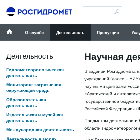
Версия для слабовидящих
О службе
Деятельность
Продукция
Усл
Научная де
Деятельность
Гидрометеорологическая
В ведении Росгидромета 
деятельность
учреждений (далее – НИУ)
Мониторинг загрязнения
научными центрами Росси
окружающей среды
«Арктический и антарктич
Образовательная
государственное бюджетн
деятельность
Российской Федерации» (
Издательская и музейная
деятельность
Предметом деятельности Н
области гидрометеорологи
Международная деятельность
Деятельность в морях
НИУ Росгидромета являют