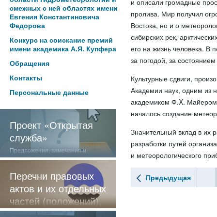
и описали громадные прос
смежных с ней областях имени
пролива. Мир получил огр
Евгения Константиновича
Востока, но и о метеороло
Федорова
сибирских рек, арктически
Конкурс на соискание премий
его на жизнь человека. В
имени академика А.Я. Купфера
за погодой, за состоянием
Обращения
Контакты
Культурные сдвиги, произо
Академии наук, одним из н
Персональные данные
академиком Ф.X. Майером
началось создание метеор
Проект «Открытая
Значительный вклад в их 
служба»
разработки путей организ
Предложения, замечания и
и метеорологического при
отзывы о нашей работе
Перечни правовых
Предыдущая
актов и их отдельных
частей (положений),
содержащие