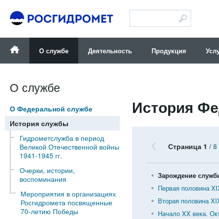
Версия для слабовидящих
О службе
Деятельность
Продукция
Усл
О службе
История Ф
О Федеральной службе
История службы
Гидрометслужба в период
Страница 1
/ 8
Великой Отечественной войны
1941-1945 гг.
Очерки, истории,
Зарождение служб
воспоминания
Первая половина XI
Мероприятия в организациях
Вторая половина XI
Росгидромета посвященные
70-летию Победы
Начало XX века. Ок