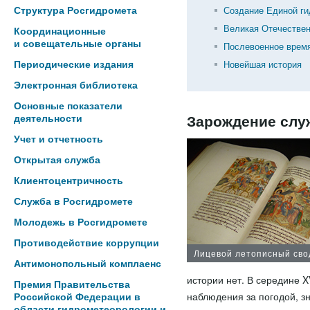
Структура Росгидромета
Создание Единой г
Великая Отечествен
Координационные
и совещательные органы
Послевоенное время
Периодические издания
Новейшая история
Электронная библиотека
Основные показатели
Зарождение сл
деятельности
Учет и отчетность
Открытая служба
Клиентоцентричность
Служба в Росгидромете
Молодежь в Росгидромете
Противодействие коррупции
Лицевой летописный сво
Антимонопольный комплаенс
истории нет. В середине 
Премия Правительства
наблюдения за погодой, з
Российской Федерации в
области гидрометеорологии и