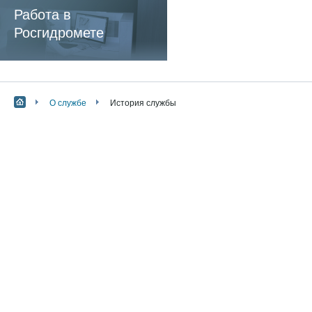
обязательные
Работа в
требования
Росгидромете
О службе
История службы