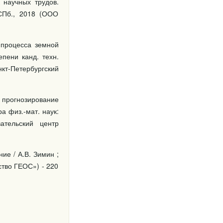
 научных трудов.
 СПб., 2018 (ООО
 процесса земной
епени канд. техн.
кт-Петербургский
прогнозирование
а физ.-мат. наук:
ательский центр
ие / А.В. Зимин ;
ство ГЕОС») - 220