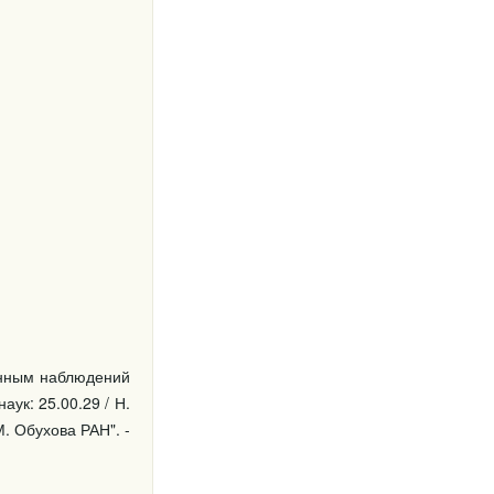
анным наблюдений
аук: 25.00.29 / Н.
. Обухова РАН". -