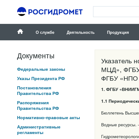
О службе
Деятельность
Продукция
Документы
Указатель 
МЦД», ФГБУ
Федеральные законы
ФГБУ «НПО «
Указы Президента РФ
Постановления
1. ФГБУ «ВНИИГ
Правительства РФ
1.1 Периодическ
Распоряжения
Правительства РФ
Бюллетень Высшей
Нормативно-правовые акты
Водные ресурсы. - 
Административные
регламенты
Гидрометеорологич