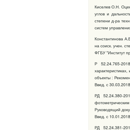
Киселев О.Н. Оце
углов и дальност
степени д-ра техн
систем управления
Константинова А.
на соиск. учен. ст
ФГБУ "Институт пр
Р 52.24.765-20
характеристиках,
объекты : Рекомен
Введ. с 30.03.2018
РД 52.24.380-2
фотометрическим
Руководящий докум
Введ. с 10.01.2018
РД 52.24.381-2