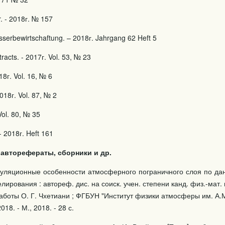
 - 2018г. № 157
serbewirtschaftung. – 2018г. Jahrgang 62 Heft 5
racts. - 2017г. Vol. 53, № 23
18г. Vol. 16, № 6
018г. Vol. 87, № 2
ol. 80, № 35
- 2018г. Heft 161
 авторефераты, сборники и др.
куляционные особенности атмосферного пограничного слоя по д
ирования : автореф. дис. на соиск. учен. степени канд. физ.-мат. н
 работы О. Г. Чхетиани ; ФГБУН "Институт физики атмосферы им. А.М
8. - М., 2018. - 28 с.