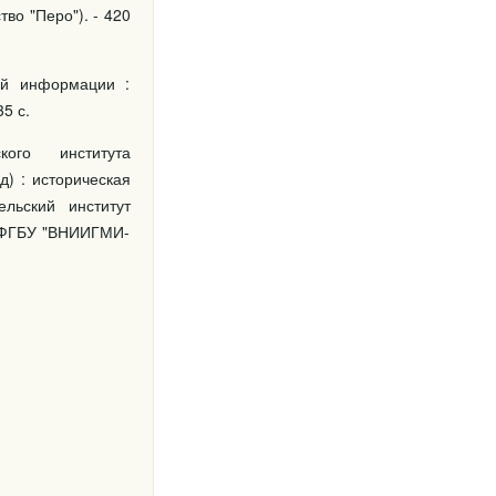
тво "Перо"). - 420
ой информации :
5 с.
кого института
) : историческая
льский институт
 (ФГБУ "ВНИИГМИ-