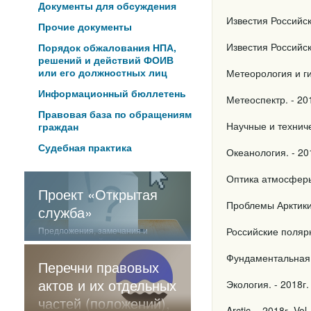
Документы для обсуждения
Известия Российск
Прочие документы
Известия Российск
Порядок обжалования НПА,
решений и действий ФОИВ
или его должностных лиц
Метеорология и ги
Информационный бюллетень
Метеоспектр. - 20
Правовая база по обращениям
Научные и техниче
граждан
Судебная практика
Океанология. - 201
Оптика атмосферы 
Проект «Открытая
Проблемы Арктики 
служба»
Предложения, замечания и
Российские полярн
отзывы о нашей работе
Фундаментальная 
Перечни правовых
актов и их отдельных
Экология. - 2018г.
частей (положений),
Arctic. - 2018г. Vo