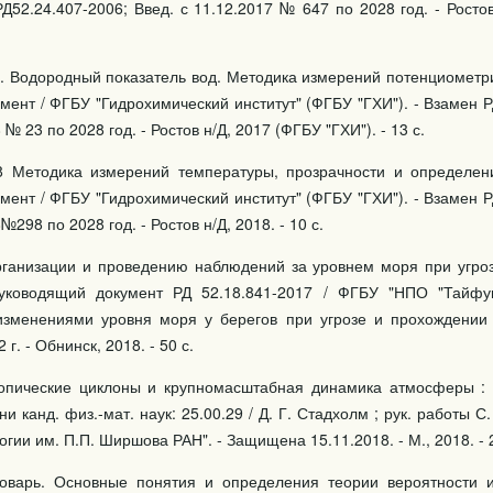
РД52.24.407-2006; Введ. с 11.12.2017 № 647 по 2028 год. - Росто
7. Водородный показатель вод. Методика измерений потенциометр
ент / ФГБУ "Гидрохимический институт" (ФГБУ "ГХИ"). - Взамен Р
 № 23 по 2028 год. - Ростов н/Д, 2017 (ФГБУ "ГХИ"). - 13 с.
8 Методика измерений температуры, прозрачности и определен
ент / ФГБУ "Гидрохимический институт" (ФГБУ "ГХИ"). - Взамен Р
№298 по 2028 год. - Ростов н/Д, 2018. - 10 с.
рганизации и проведению наблюдений за уровнем моря при угро
уководящий документ РД 52.18.841-2017 / ФГБУ "НПО "Тайфу
зменениями уровня моря у берегов при угрозе и прохождении 
 г. - Обнинск, 2018. - 50 с.
опические циклоны и крупномасштабная динамика атмосферы : 
ни канд. физ.-мат. наук: 25.00.29 / Д. Г. Стадхолм ; рук. работы С
огии им. П.П. Ширшова РАН". - Защищена 15.11.2018. - М., 2018. - 2
ловарь. Основные понятия и определения теории вероятности 