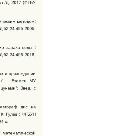
в н/Д, 2017 (ФГБУ
ическим методом:
Д 52.24.495-2005;
ие запаха воды :
Д 52.24.496-2018;
зе и прохождении
н". - Взамен МУ
цунами"; Введ. с
автореф. дис. на
. К. Гулев ; ФГБУН
4 с.
и математической