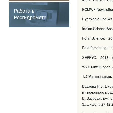
содержащие
обязательные
Работа в
ECMWF Newsletter.
требования
Росгидромете
Hydrologie und Was
Indian Science Abst
Polar Science. - 20
Polarforschung. - 2
SEPPYO. - 2018г. V
WZB Mitteilungen. 
1.2 Монографии,
Вазаева Н.В. Цир
и численного модел
В. Вазаева ; рук.
Защищена 27.12.201