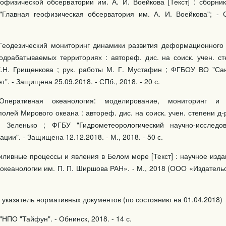
офизической обсерватории им. А. И. Воейкова [Текст] : сборник
"Главная геофизическая обсерватория им. А. И. Воейкова"; -
Геодезический мониторинг динамики развития деформационного
одрабатываемых территориях : автореф. дис. на соиск. учен. ст
 Е.Н. Грищенкова ; рук. работы М. Г. Мустафин ; ФГБОУ ВО "Сан
". - Защищена 25.09.2018. - СПб., 2018. - 20 с.
Оперативная океанология: моделирование, мониторинг и 
олей Мирового океана : автореф. дис. на соиск. учен. степени д-р
. Зеленько ; ФГБУ "Гидрометеорологический научно-исследов
ции". - Защищена 12.12.2018. - М., 2018. - 50 с.
ливные процессы и явления в Белом море [Текст] : научное издан
океанологии им. П. П. Ширшова РАН». - М., 2018 (ООО «Издатель
казатель нормативных документов (по состоянию на 01.04.2018)
НПО "Тайфун". - Обнинск, 2018. - 14 с.