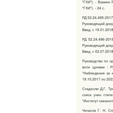
"ГХИ"). - Взамен 
"ГХИ"). - 24 с.
РД 52.24.495-201
Руководящий докум
Введ. с 19.01.2018
РД 52.24.496-201
Руководящий докум
Введ. с 02.07.2018
Руководство по о
волн цунами : Р
"Наблюдения за и
19.10.2017 по 2022
Стадхолм Д.Г. Тр
соиск. учен. степе
"Институт океанол
Чичасов Г. Н. С