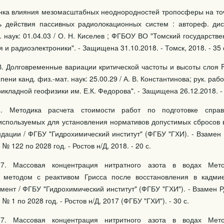
нка влияния мезомасштабных неоднородностей тропосферы на то
ь действия пассивных радиолокационных систем : автореф. дис.
. наук: 01.04.03 / О. Н. Киселев ; ФГБОУ ВО "Томский государств
 и радиоэлектроники". - Защищена 31.10.2018. - Томск, 2018. - 35 
В. Долговременные вариации критической частоты и высоты слоя F
епени канд. физ.-мат. наук: 25.00.29 / А. В. Константинова; рук. рабо
икладной геофизики им. Е.К. Федорова". - Защищена 26.12.2018. - М
18. Методика расчета стоимости работ по подготовке спра
 используемых для установления нормативов допустимых сбросов 
дации / ФГБУ "Гидрохимический институт" (ФГБУ "ГХИ). - Взамен 
 № 122 по 2028 год. - Ростов н/Д, 2018. - 20 с.
017. Массовая концентрация нитратного азота в водах Мет
 методом с реактивом Грисса после восстановления в кадмие
ент / ФГБУ "Гидрохимический институт" (ФГБУ "ГХИ"). - Взамен Р
 № 1 по 2028 год. - Ростов н/Д, 2017 (ФГБУ "ГХИ"). - 30 с.
017. Массовая концентрация нитритного азота в водах Мет