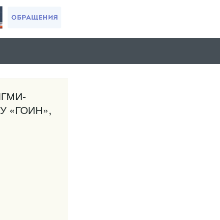
ИГМИ-
БУ «ГОИН»,