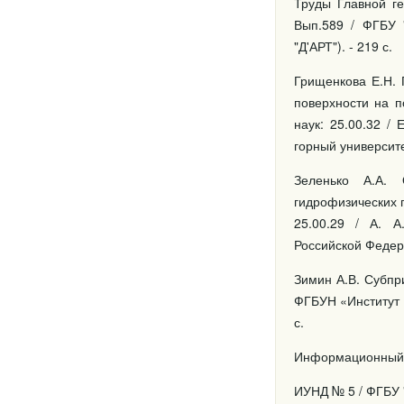
Труды Главной ге
Вып.589 / ФГБУ 
"Д'АРТ"). - 219 с.
Грищенкова Е.Н. 
поверхности на п
наук: 25.00.32 /
горный университет
Зеленько А.А. 
гидрофизических п
25.00.29 / А. А
Российской Федера
Зимин А.В. Субпри
ФГБУН «Институт 
с.
Информационный у
ИУНД № 5 / ФГБУ "