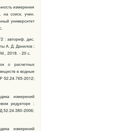
чность измерения
 на соиск. учен.
енный университет
с.
2 : автореф. дис.
ты А. Д. Данилов ;
., 2018. - 20 с.
вок о расчетных
веществ в водные
Р 52.24.765-2012;
одика измерений
вом редукторе :
Д 52.24.380-2006;
одика измерений