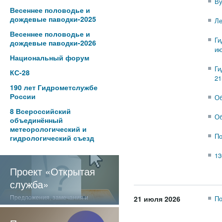
Ву
Весеннее половодье и
дождевые паводки-2025
Ле
Весеннее половодье и
Ги
дождевые паводки-2026
ию
Национальный форум
Ги
КС-28
21
190 лет Гидрометслужбе
России
Об
8 Всероссийский
Об
объединённый
метеорологический и
По
гидрологический съезд
1
Проект «Открытая
служба»
Предложения, замечания и
21 июля 2026
По
отзывы о нашей работе