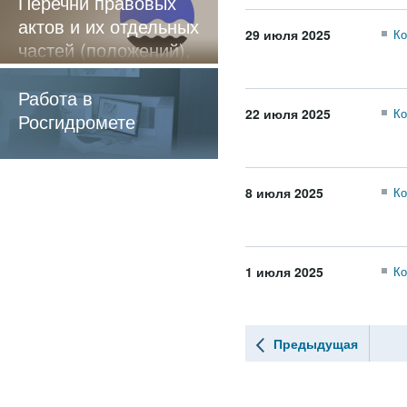
Перечни правовых
актов и их отдельных
29 июля 2025
Ко
частей (положений),
содержащие
обязательные
Работа в
22 июля 2025
Ко
требования
Росгидромете
8 июля 2025
Ко
1 июля 2025
Ко
Предыдущая