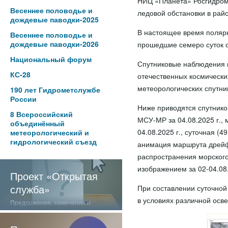
НИЦ «Планета» Росгидром
Весеннее половодье и
ледовой обстановки в ра
дождевые паводки-2025
В настоящее время полярн
Весеннее половодье и
дождевые паводки-2026
прошедшие семеро суток с
Национальный форум
Спутниковые наблюдения в
КС-28
отечественных космически
метеорологических спутни
190 лет Гидрометслужбе
России
Ниже приводятся спутнико
8 Всероссийский
МСУ-МР за 04.08.2025 г.
объединённый
04.08.2025 г., суточная (
метеорологический и
гидрологический съезд
анимация маршрута дрейфа
распространения морского
изображением за 02-04.08.
Проект «Открытая
служба»
При составлении суточно
в условиях различной осв
Предложения, замечания и
отзывы о нашей работе