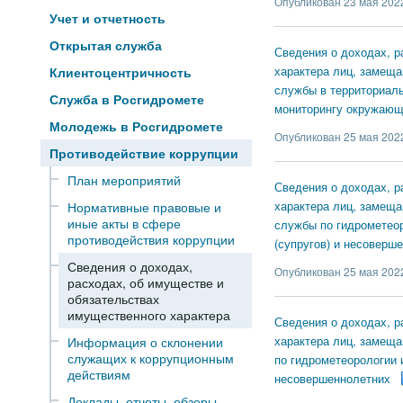
Опубликован 23 мая 2022
Учет и отчетность
Открытая служба
Сведения о доходах, р
характера лиц, замещ
Клиентоцентричность
службы в территориаль
Служба в Росгидромете
мониторингу окружающ
Молодежь в Росгидромете
Опубликован 25 мая 2022
Противодействие коррупции
План мероприятий
Сведения о доходах, р
характера лиц, замещ
Нормативные правовые и
иные акты в сфере
службы по гидрометеор
противодействия коррупции
(супругов) и несоверше
Сведения о доходах,
Опубликован 25 мая 2022
расходах, об имуществе и
обязательствах
имущественного характера
Сведения о доходах, р
характера лиц, замещ
Информация о склонении
служащих к коррупционным
по гидрометеорологии 
действиям
несовершеннолетних
Доклады, отчеты, обзоры,