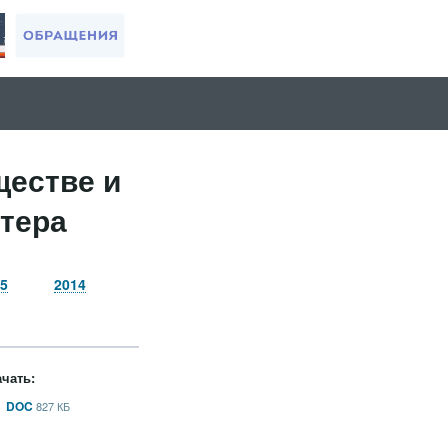
ществе и
тера
5
2014
чать:
DOC
827 КБ