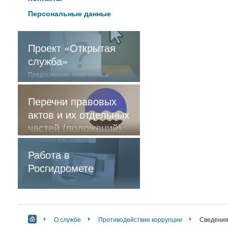
Персональные данные
Проект «Открытая
служба»
Предложения, замечания и
отзывы о нашей работе
Перечни правовых
актов и их отдельных
частей (положений),
содержащие
обязательные
Работа в
требования
Росгидромете
О службе
Противодействие коррупции
Сведения 