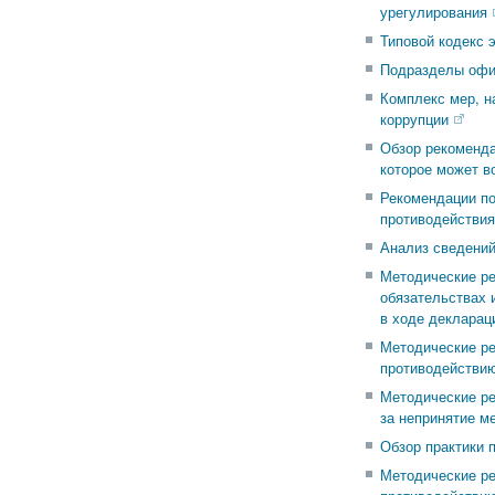
урегулирования
Типовой кодекс 
Подразделы офиц
Комплекс мер, н
коррупции
Обзор рекоменд
которое может в
Рекомендации по
противодействия
Анализ сведений
Методические ре
обязательствах 
в ходе деклараци
Методические ре
противодействию
Методические ре
за непринятие м
Обзор практики 
Методические ре