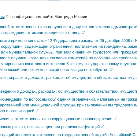
алы
на официальном сайте Минтруда России
овной ответственности за получение и дачу взятки и мерах администрат
ознаграждение от имени юридического лица
ктики применения статьи 12 Федерального закона от 25 декабря 2008 г.
 коррупции», содержащей ограничения, налагаемые на гражданина, за
 или муниципальной службы, при заключении им трудового или гражданс
 числе случаев, когда дача согласия комиссией по соблюдению требован
егулированию конфликта интересов бывшему государственному служащ
мерческой или некоммерческой организации не требуется
ния справок о доходах, расходах, об имуществе и обязательствах имущ
ведений о доходах, расходах, об имуществе и обязательствах имущест
комендации по вопросам соблюдения ограничений, налагаемых на граж
арственной или муниципальной службы, при заключении им трудового и
ора с организацией
чения к ответственности за коррупционные правонарушения
онных рисков, возникающих при реализации функций
итуаций конфликта интересов на государственной службе Российской Фе