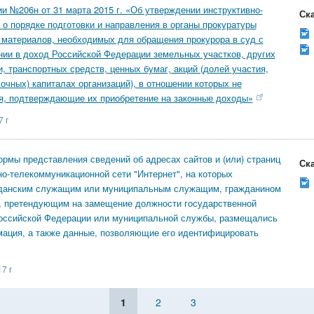
и №206н от 31 марта 2015 г. «Об утверждении инструктивно-
Ска
 о порядке подготовки и направления в органы прокуратуры
материалов, необходимых для обращения прокурора в суд с
ии в доход Российской Федерации земельных участков, других
, транспортных средств, ценных бумаг, акций (долей участия,
очных) капиталах организаций), в отношении которых не
я, подтверждающие их приобретение на законные доходы»
 г
рмы представления сведений об адресах сайтов и (или) страниц
Ска
о-телекоммуникационной сети "Интернет", на которых
данским служащим или муниципальным служащим, гражданином
, претендующим на замещение должности государственной
оссийской Федерации или муниципальной службы, размещались
ация, а также данные, позволяющие его идентифицировать
7 г
1
2
3