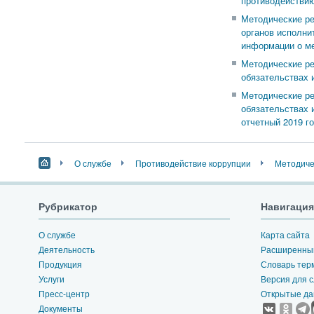
противодействию
Методические р
органов исполни
информации о ме
Методические ре
обязательствах 
Методические ре
обязательствах 
отчетный 2019 го
О службе
Противодействие коррупции
Методиче
Рубрикатор
Навигация
О службе
Карта сайта
Деятельность
Расширенный
Продукция
Словарь тер
Услуги
Версия для 
Пресс-центр
Открытые д
Документы