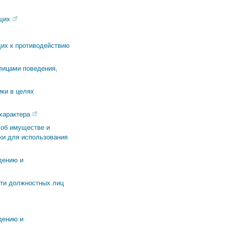
щих
их к противодействию
лицами поведения,
ки в целях
характера
 об имуществе и
ки для использования
дению и
сти должностных лиц
дению и