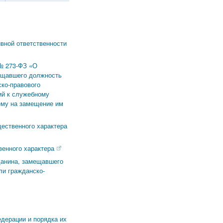
ивной ответственности
 № 273-ФЗ «О
мещавшего должность
ко-правового
ий к служебному
ему на замещение им
ественного характера
венного характера
данина, замещавшего
ли гражданско-
дерации и порядка их