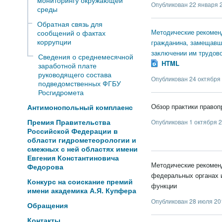
мониторингу окружающей
Опубликован 22 января 2
среды
Обратная связь для
Методические рекомен
сообщений о фактах
коррупции
гражданина, замещавше
заключении им трудово
Сведения о среднемесячной
HTML
заработной плате
руководящего состава
Опубликован 24 октября 
подведомственных ФГБУ
Росгидромета
Обзор практики правоп
Антимонопольный комплаенс
Премия Правительства
Опубликован 1 октября 2
Российской Федерации в
области гидрометеорологии и
смежных с ней областях имени
Евгения Константиновича
Методические рекоменд
Федорова
федеральных органах 
Конкурс на соискание премий
функции
имени академика А.Я. Купфера
Опубликован 28 июля 201
Обращения
Контакты