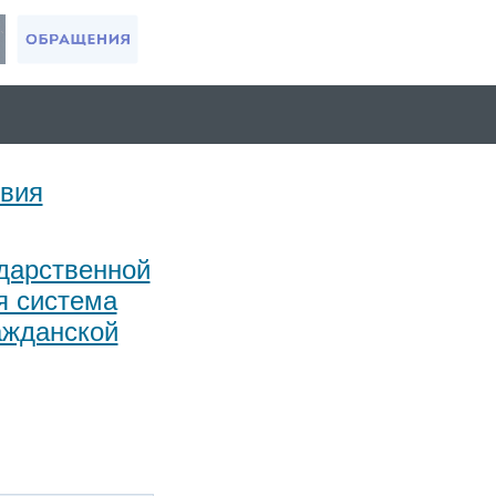
твия
дарственной
я система
ажданской