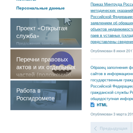
Приказ Минтруда Росси
Персональные данные
методических указаний
Российской Федерации 
заявлением об обращен
Проект «Открытая
объектов недвижимости
служба»
паев в уставных (склад
представлены сведени
Предложения, замечания и
отзывы о нашей работе
Опубликован 8 июня 2017
Перечни правовых
актов и их отдельных
Образец заполнения фо
частей (положений),
сайтов в информационн
государственным граж
содержащие
Российской Федерации
обязательные
Работа в
гражданской службы Р
требования
Росгидромете
общедоступная информ
HTML
Опубликован 3 марта 201
Предыдущая