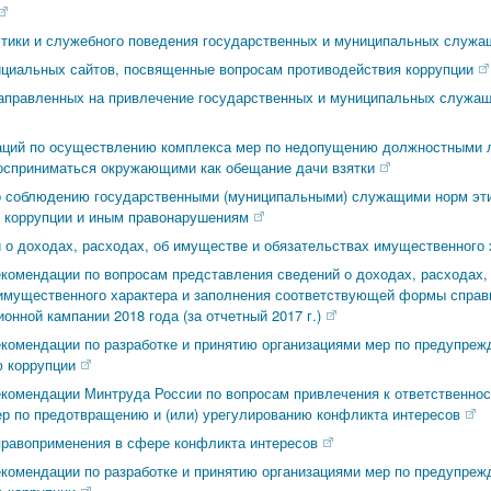
этики и служебного поведения государственных и муниципальных служа
иальных сайтов, посвященные вопросам противодействия коррупции
аправленных на привлечение государственных и муниципальных служащ
аций по осуществлению комплекса мер по недопущению должностными 
осприниматься окружающими как обещание дачи взятки
 соблюдению государственными (муниципальными) служащими норм эти
 коррупции и иным правонарушениям
 о доходах, расходах, об имуществе и обязательствах имущественного 
комендации по вопросам представления сведений о доходах, расходах,
имущественного характера и заполнения соответствующей формы справ
онной кампании 2018 года (за отчетный 2017 г.)
комендации по разработке и принятию организациями мер по предупреж
 коррупции
комендации Минтруда России по вопросам привлечения к ответственно
ер по предотвращению и (или) урегулированию конфликта интересов
правоприменения в сфере конфликта интересов
комендации по разработке и принятию организациями мер по предупреж