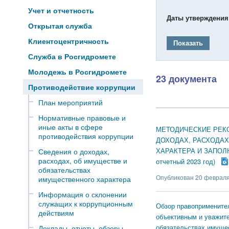
Учет и отчетность
Даты утверждения
Открытая служба
Клиентоцентричность
Показать
Служба в Росгидромете
Молодежь в Росгидромете
23 документа
Противодействие коррупции
План мероприятий
Нормативные правовые и
иные акты в сфере
МЕТОДИЧЕСКИЕ РЕК
противодействия коррупции
ДОХОДАХ, РАСХОДАХ
ХАРАКТЕРА И ЗАПОЛ
Сведения о доходах,
расходах, об имуществе и
отчетный 2023 год)
обязательствах
Опубликован 20 февраля
имущественного характера
Информация о склонении
служащих к коррупционным
Обзор правоприменител
действиям
объективным и уважите
обязательствах имущес
Доклады, отчеты, обзоры,