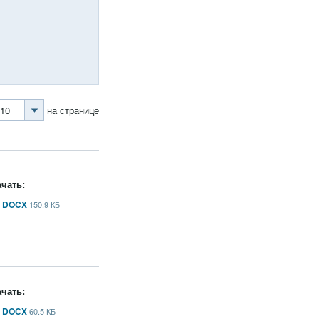
10
на странице
чать:
DOCX
150.9 КБ
чать:
DOCX
60.5 КБ