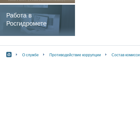
содержащие
обязательные
Работа в
требования
Росгидромете
О службе
Противодействие коррупции
Состав комисси