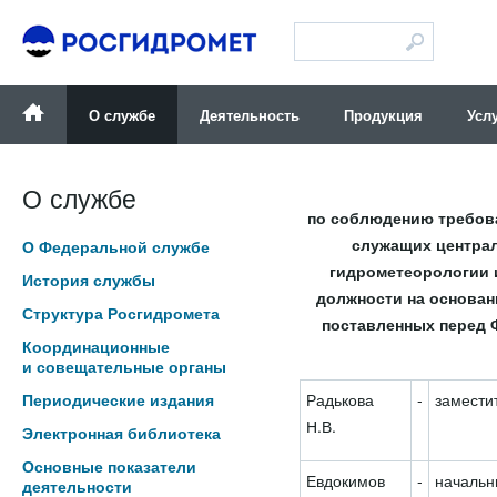
Версия для слабовидящих
О службе
Деятельность
Продукция
Усл
О службе
по соблюдению требов
служащих централ
О Федеральной службе
гидрометеорологии 
История службы
должности на основан
Структура Росгидромета
поставленных перед 
Координационные
и совещательные органы
Периодические издания
Радькова
-
замести
Н.В.
Электронная библиотека
Основные показатели
Евдокимов
-
начальн
деятельности