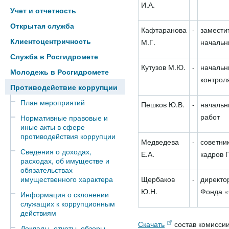
И.А.
Учет и отчетность
Открытая служба
Кафтаранова
-
замести
Клиентоцентричность
М.Г.
начальн
Служба в Росгидромете
Кутузов М.Ю.
-
начальн
Молодежь в Росгидромете
контрол
Противодействие коррупции
План мероприятий
Пешков Ю.В.
-
начальн
работ
Нормативные правовые и
иные акты в сфере
противодействия коррупции
Медведева
-
советни
Сведения о доходах,
Е.А.
кадров 
расходах, об имуществе и
обязательствах
имущественного характера
Щербаков
-
директо
Ю.Н.
Фонда «
Информация о склонении
служащих к коррупционным
действиям
Скачать
состав комиссии
Доклады, отчеты, обзоры,