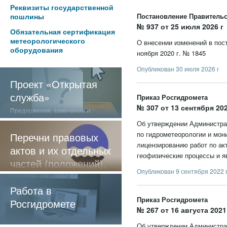
Реквизиты государственной
пошлины
Постановление Правитель
№ 937 от 25 июля 2026 г
Обязательная сертификация
метеорологического
О внесении изменений в пос
оборудования
ноября 2020 г. № 1845
Опубликован 30 июля 2026 г
Проект «Открытая
служба»
Приказ Росгидромета
№ 307 от 13 сентября 202
Предложения, замечания и
отзывы о нашей работе
Об утверждении Администра
по гидрометеорологии и мон
Перечни правовых
лицензированию работ по ак
актов и их отдельных
геофизические процессы и я
частей (положений),
Опубликован 9 сентября 2022 
содержащие
обязательные
Работа в
Приказ Росгидромета
требования
Росгидромете
№ 267 от 16 августа 2021
Об утверждении Администра