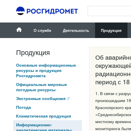
О службе
Деятельность
Продукция
Продукция
Об аварийно
окружающей
Основные информационные
ресурсы и продукция
радиационн
Росгидромета
период с 18
Официальные мировые
погодные ресурсы
1. В связи с раз
Экстренные сообщения
произошедшим 19 
Погода
Красноярского кр
«Среднесибирское 
Климатическая продукция
местному времени)
Информационно-
мониторинга были
аналитические материалы