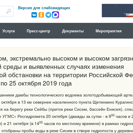
Версия для слабовидящих
Услуги
Пресс-центр
Документы
Мероприятия
м, экстремально высоком и высоком загряз
 среды и выявленных случаях изменения
ой обстановки на территории Российской Фе
 по 25 октября 2019 года
рушением дамбы технологического водоема золотодобывающей арте
октября в 13 км севернее населенного пункта Щетинкино Курагинс
ая на берегу реки Сейбы (приток реки Сисим, бассейн Енисея), сп
00
УГМС» Росгидромета 20 октября (дважды за сутки - в 9
часов и 
00
 и 21 октября (в 14
часов по местному времени) в рамках гидро
 отобраны пробы воды в реке Сисим в створе гидропоста у деревн