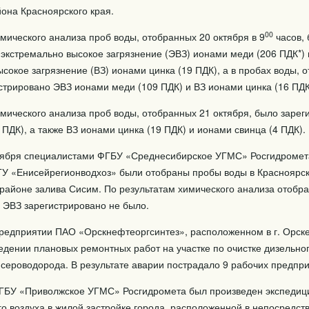
она Красноярского края.
00
мического анализа проб воды, отобранных 20 октября в 9
часов,
 экстремально высокое загрязнение (ЭВЗ) ионами меди (206 ПДК*)
высокое загрязнение (ВЗ) ионами цинка (19 ПДК), а в пробах воды, 
стрировано ЭВЗ ионами меди (109 ПДК) и ВЗ ионами цинка (16 ПДК
имического анализа проб воды, отобранных 21 октября, было заре
ПДК), а также ВЗ ионами цинка (19 ПДК) и ионами свинца (4 ПДК).
ктября специалистами ФГБУ «Среднесибирское УГМС» Росгидромет
У «Енисейрегионводхоз» были отобраны пробы воды в Красноярс
районе залива Сисим. По результатам химического анализа отобр
 ЭВЗ зарегистрировано не было.
 предприятии ПАО «Орскнефтеоргсинтез», расположенном в г. Орск
едении плановых ремонтных работ на участке по очистке дизельно
сероводорода. В результате аварии пострадало 9 рабочих предпри
ГБУ «Приволжское УГМС» Росгидромета был произведен экспедиц
о воздуха в жилой застройке города, расположенной в непосредст