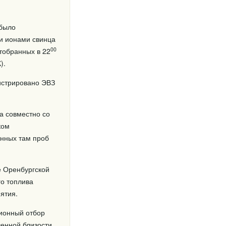
 было
 и ионами свинца
00
отобранных в 22
).
гистрировано ЭВЗ
а совместно со
ком
анных там проб
е Оренбургской
го топлива
ятия.
ионный отбор
венной близости