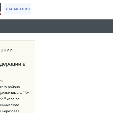
нении
дерации в
ли,
кого района
ециалистами ФГБУ
00
22
часа по
химического
и Березовая