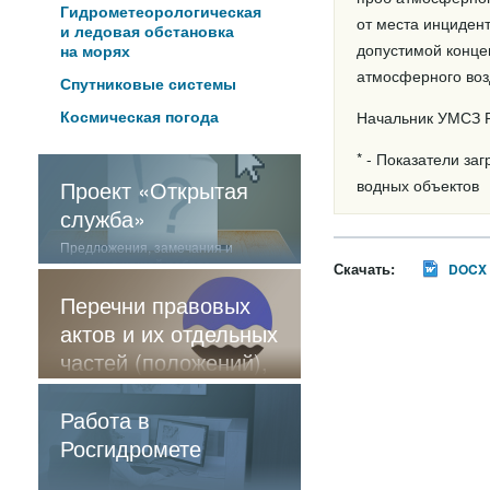
Гидрометеорологическая
от места инциден
и ледовая обстановка
допустимой конце
на морях
атмосферного воз
Спутниковые системы
Космическая погода
Начальник УМСЗ Р
* - Показатели за
Проект «Открытая
водных объектов
служба»
Предложения, замечания и
отзывы о нашей работе
Скачать:
DOCX
Перечни правовых
актов и их отдельных
частей (положений),
содержащие
обязательные
Работа в
требования
Росгидромете