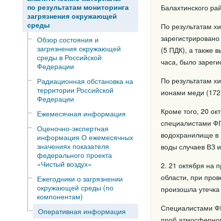
по результатам мониторинга
Балахтинского рай
загрязнения окружающей
среды
По результатам хи
зарегистрировано
Обзор состояния и
загрязнения окружающей
(5 ПДК), а также 
среды в Российской
часа, было зареги
Федерации
По результатам х
Радиационная обстановка на
территории Российской
ионами меди (172 
Федерации
Кроме того, 20 о
Ежемесячная информация
специалистами ФГ
Оценочно-экспертная
водохранилище в 
информация О ежемесячных
значениях показателя
воды случаев ВЗ и
федерального проекта
«Чистый воздух»
2. 21 октября на
области, при пров
Ежегодники о загрязнении
окружающей среды (по
произошла утечка 
компонентам)
Специалистами Ф
Оперативная информация
проб атмосферног