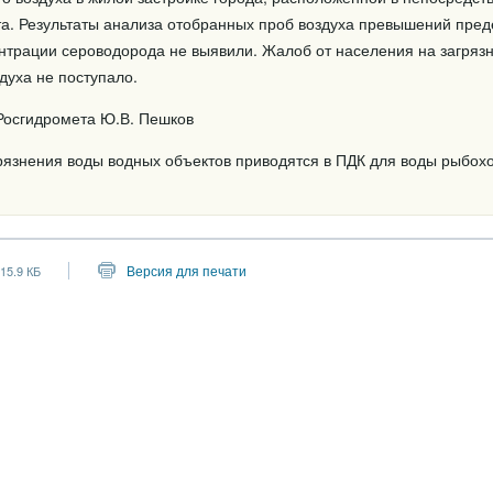
та. Результаты анализа отобранных проб воздуха превышений пред
нтрации сероводорода не выявили. Жалоб от населения на загряз
духа не поступало.
осгидромета Ю.В. Пешков
грязнения воды водных объектов приводятся в ПДК для воды рыбох
Версия для печати
15.9 КБ