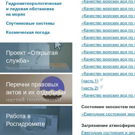
«Качество морских вод по
Гидрометеорологическая
«Качество морских вод по
и ледовая обстановка
на морях
«Качество морских вод по
«Качество морских вод по
Спутниковые системы
«Качество морских вод по
Космическая погода
«Качество морских вод по
«Качество морских вод по
Проект «Открытая
«Качество морских вод по
служба»
«Качество морских вод по
«Качество морских вод по
Предложения, замечания и
отзывы о нашей работе
«Качество морских вод по
(часть 1)
Перечни правовых
(часть 2)
актов и их отдельных
«Качество морских вод по
частей (положений),
содержащие
Состояние экосистем по
«Ежегодник состояния эко
обязательные
Работа в
требования
Росгидромете
Загрязнение атмосферно
Ежегодник состояния и за