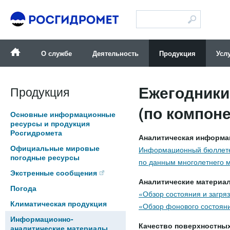
Версия для слабовидящих
О службе
Деятельность
Продукция
Усл
Ежегодники
Продукция
(по компон
Основные информационные
ресурсы и продукция
Росгидромета
Аналитическая информа
Официальные мировые
Информационный бюллетен
погодные ресурсы
по данным многолетнего 
Экстренные сообщения
Аналитические материал
Погода
«Обзор состояния и загр
Климатическая продукция
«Обзор фонового состоян
Информационно-
Качество поверхностных
аналитические материалы