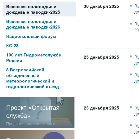
30 декабря 2025
Ги
Весеннее половодье и
дождевые паводки-2025
де
Весеннее половодье и
Ги
дождевые паводки-2026
20
Национальный форум
КС-28
190 лет Гидрометслужбе
25 декабря 2025
Ги
России
де
8 Всероссийский
Ги
объединённый
метеорологический и
де
гидрологический съезд
Проект «Открытая
23 декабря 2025
Ги
де
служба»
Предложения, замечания и
Ги
отзывы о нашей работе
де