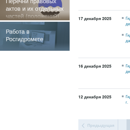
Перечни правовых
актов и их отдельных
частей (положений),
17 декабря 2025
Ги
содержащие
де
обязательные
Работа в
Ги
требования
Росгидромете
да
16 декабря 2025
Ги
де
12 декабря 2025
Ги
г.
Предыдущая