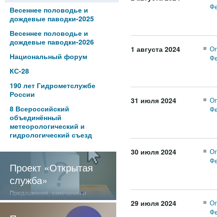
Фе
Весеннее половодье и
дождевые паводки-2025
Весеннее половодье и
дождевые паводки-2026
1 августа 2024
Оп
Национальный форум
Фе
КС-28
190 лет Гидрометслужбе
России
31 июля 2024
Оп
8 Всероссийский
Фе
объединённый
метеорологический и
гидрологический съезд
30 июля 2024
Оп
Фе
Проект «Открытая
служба»
Предложения, замечания и
отзывы о нашей работе
29 июля 2024
Оп
Фе