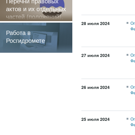
Перечни правовых
актов и их отдельных
частей (положений),
содержащие
28 июля 2024
Оп
Фе
обязательные
Работа в
требования
Росгидромете
27 июля 2024
Оп
Фе
26 июля 2024
Оп
Фе
25 июля 2024
Оп
Фе