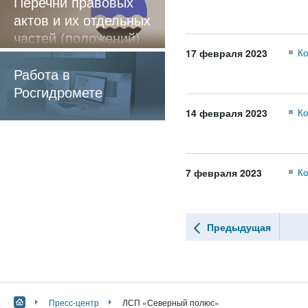
Перечни правовых
актов и их отдельных
частей (положений),
содержащие
17 февраля 2023
Ко
обязательные
Работа в
требования
Росгидромете
14 февраля 2023
Ко
7 февраля 2023
Ко
Предыдущая
Пресс-центр
ЛСП «Северный полюс»