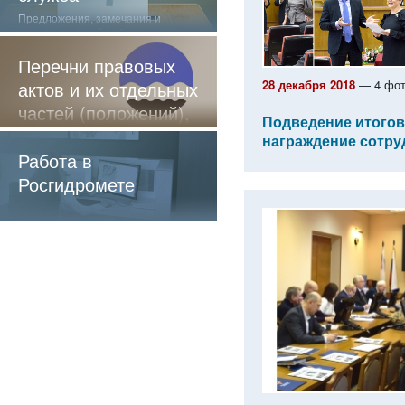
Предложения, замечания и
отзывы о нашей работе
Перечни правовых
актов и их отдельных
28 декабря 2018
— 4 фот
частей (положений),
Подведение итогов
содержащие
награждение сотру
обязательные
Работа в
требования
Росгидромете