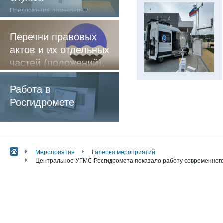
Предложения, замечания и
отзывы о нашей работе
Перечни правовых
актов и их отдельных
частей (положений),
содержащие
обязательные
Работа в
требования
Росгидромете
Мероприятия
Галерея мероприятий
Центральное УГМС Росгидромета показало работу современного