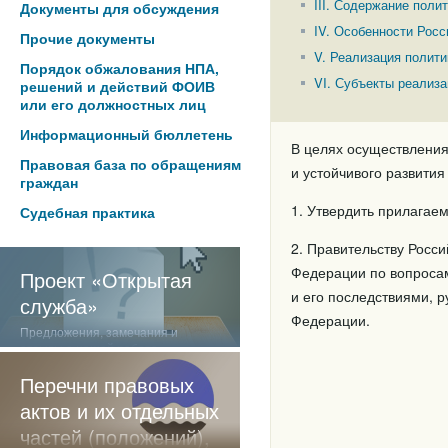
III. Содержание поли
Документы для обсуждения
IV. Особенности Рос
Прочие документы
V. Реализация полити
Порядок обжалования НПА,
VI. Субъекты реализа
решений и действий ФОИВ
или его должностных лиц
Информационный бюллетень
В целях осуществления
Правовая база по обращениям
и устойчивого развити
граждан
1. Утвердить прилагае
Судебная практика
2. Правительству Росс
Федерации по вопроса
Проект «Открытая
и его последствиями, 
служба»
Федерации.
Предложения, замечания и
отзывы о нашей работе
Перечни правовых
актов и их отдельных
частей (положений),