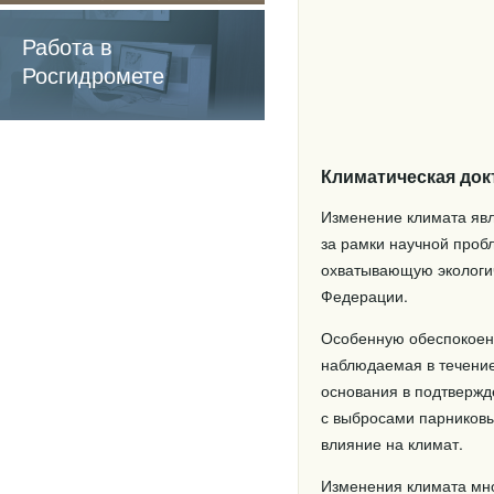
содержащие
обязательные
Работа в
требования
Росгидромете
Климатическая док
Изменение климата явл
за рамки научной про
охватывающую экологич
Федерации.
Особенную обеспокоенн
наблюдаемая в течение
основания в подтвержде
с выбросами парниковых
влияние на климат.
Изменения климата мно