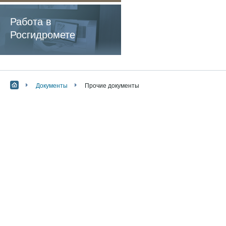
содержащие
обязательные
Работа в
требования
Росгидромете
Документы
Прочие документы