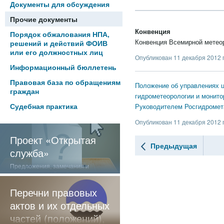
Документы для обсуждения
Прочие документы
Конвенция
Порядок обжалования НПА,
Конвенция Всемирной метеор
решений и действий ФОИВ
или его должностных лиц
Опубликован 11 декабря 2012 
Информационный бюллетень
Правовая база по обращениям
Положение об управлениях 
граждан
гидрометеорологии и монито
Судебная практика
Руководителем Росгидромета
Опубликован 11 декабря 2012 
Проект «Открытая
Предыдущая
служба»
Предложения, замечания и
отзывы о нашей работе
Перечни правовых
актов и их отдельных
частей (положений),