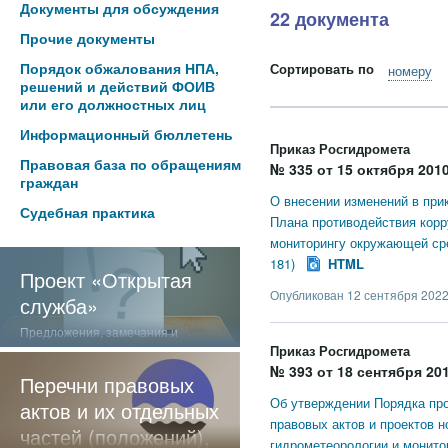
Документы для обсуждения
22 документа
Прочие документы
Порядок обжалования НПА,
Сортировать по
номеру
решений и действий ФОИВ
или его должностных лиц
Информационный бюллетень
Приказ Росгидромета
Правовая база по обращениям
№ 335 от 15 октября 2010
граждан
О внесении изменений в при
Судебная практика
Плана противодействия кор
мониторингу окружающей сре
181)
HTML
Проект «Открытая
Опубликован 12 сентября 2022
служба»
Предложения, замечания и
отзывы о нашей работе
Приказ Росгидромета
№ 393 от 18 сентября 201
Перечни правовых
Об утверждении Порядка пр
актов и их отдельных
правовых актов и проектов 
частей (положений),
гидрометеорологии и монит