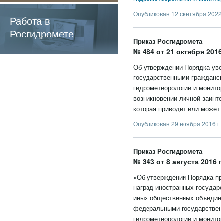
содержащие
Опубликован 12 сентября 2022
обязательные
Работа в
требования
Росгидромете
Приказ Росгидромета
№ 484 от 21 октября 2016
Об утверждении Порядка ув
государственными граждан
гидрометеорологии и монито
возникновении личной заинт
которая приводит или может
Опубликован 29 ноября 2016 г
Приказ Росгидромета
№ 343 от 8 августа 2016 
«Об утверждении Порядка пр
наград иностранных государ
иных общественных объедине
федеральными государстве
гидрометеорологии и монито