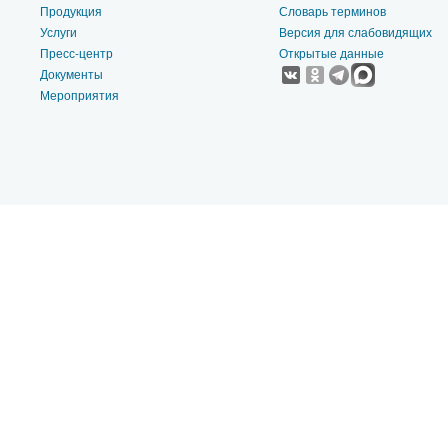
Продукция
Словарь терминов
Услуги
Версия для слабовидящих
Пресс-центр
Открытые данные
Документы
Мероприятия
2004-2026 © Федеральная служба по гидрометеорологии
и мониторингу окружающей среды (Росгидромет). Официальный с