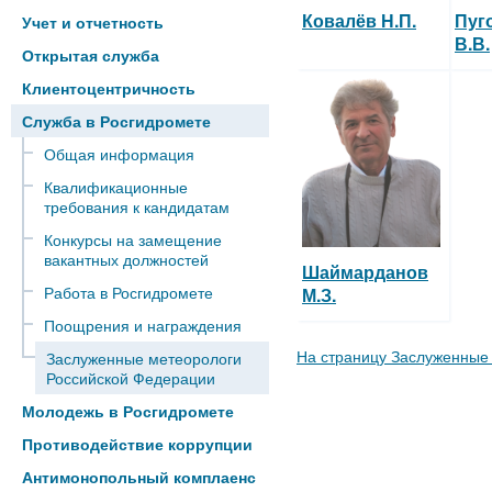
Ковалёв Н.П.
Пуг
Учет и отчетность
В.В.
Открытая служба
Клиентоцентричность
Служба в Росгидромете
Общая информация
Квалификационные
требования к кандидатам
Конкурсы на замещение
вакантных должностей
Шаймарданов
Работа в Росгидромете
М.З.
Поощрения и награждения
На страницу Заслуженные
Заслуженные метеорологи
Российской Федерации
Молодежь в Росгидромете
Противодействие коррупции
Антимонопольный комплаенс