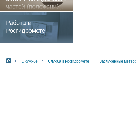
частей (положений),
содержащие
обязательные
Работа в
требования
Росгидромете
О службе
Служба в Росгидромете
Заслуженные метеор