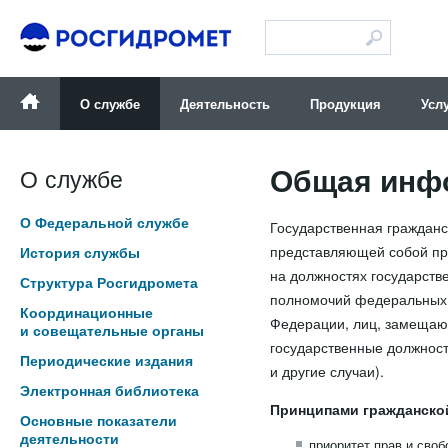
Версия для слабовидящих
О службе
Деятельность
Продукция
Усл
Общая инф
О службе
О Федеральной службе
Государственная гражданс
представляющей собой пр
История службы
на должностях государст
Структура Росгидромета
полномочий федеральных г
Координационные
Федерации, лиц, замещаю
и совещательные органы
государственные должност
Периодические издания
и другие случаи).
Электронная библиотека
Принципами гражданско
Основные показатели
деятельности
приоритет прав и своб