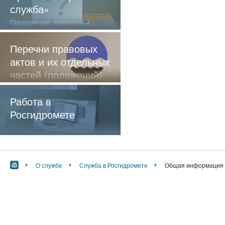
служба»
Предложения, замечания и
отзывы о нашей работе
Перечни правовых
актов и их отдельных
частей (положений),
содержащие
обязательные
Работа в
требования
Росгидромете
О службе
Служба в Росгидромете
Общая информация