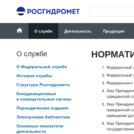
О службе
Деятельность
Продукция
НОРМАТИ
О службе
О Федеральной службе
Федеральный з
Федеральный з
История службы
Федерального 
Структура Росгидромета
Указ Президен
Координационные
гражданской с
и совещательные органы
Указ Президен
Периодические издания
гражданской с
замещения дол
Электронная библиотека
Указ Президен
Основные показатели
государственно
деятельности