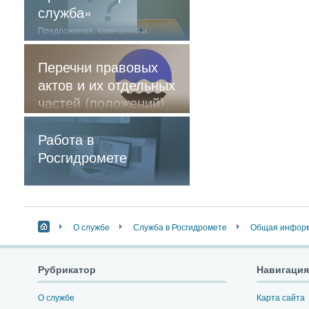
служба»
Предложения, замечания и
отзывы о нашей работе
Перечни правовых
актов и их отдельных
частей (положений),
содержащие
обязательные
Работа в
требования
Росгидромете
О службе
Служба в Росгидромете
Общая инфор
Рубрикатор
Навигация
О службе
Карта сайта