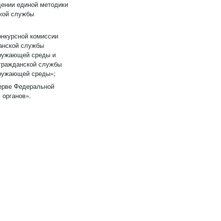
дении единой методики
ской службы
онкурсной комиссии
анской службы
кружающей среды и
 гражданской службы
кружающей среды»;
зерве Федеральной
 органов».