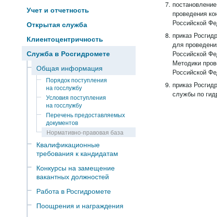
постановление
Учет и отчетность
проведения ко
Российской Фе
Открытая служба
приказ Росгид
Клиентоцентричность
для проведени
Служба в Росгидромете
Российской Фе
Методики пров
Общая информация
Российской Фе
Порядок поступления
приказ Росгид
на госслужбу
службы по гид
Условия поступления
на госслужбу
Перечень предоставляемых
документов
Нормативно-правовая база
Квалификационные
требования к кандидатам
Конкурсы на замещение
вакантных должностей
Работа в Росгидромете
Поощрения и награждения