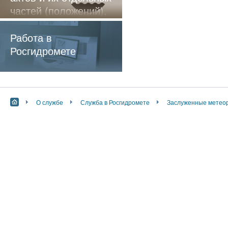
частей (положений),
содержащие
обязательные
Работа в
требования
Росгидромете
О службе
Служба в Росгидромете
Заслуженные метеор