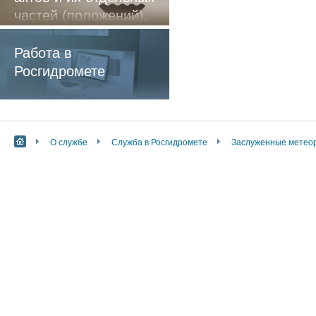
частей (положений),
содержащие
обязательные
Работа в
требования
Росгидромете
О службе
Служба в Росгидромете
Заслуженные метеор