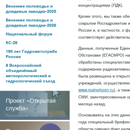
концентрациями (ПДК).
Весеннее половодье и
дождевые паводки-2025
Кроме этого, мы также об
Весеннее половодье и
сокрытии Росгидрометом 
дождевые паводки-2026
России и, в частности, о 
Национальный форум
соответствует действитель
КС-28
Данные, полученные Един
190 лет Гидрометслужбе
Обстановки (ЕГАСМРО) на
России
обработаны специалистам
8 Всероссийский
содержании радиоактивны
объединённый
метеорологический и
была размещена в открыто
гидрологический съезд
учреждений, осуществляющ
www.rpatyphoon.ru
)
, а так
СМИ, заинтересованные о
Проект «Открытая
месяца назад.
служба»
Основываясь на этих данн
Предложения, замечания и
отзывы о нашей работе
года специальный брифин
области озвучил факт нал