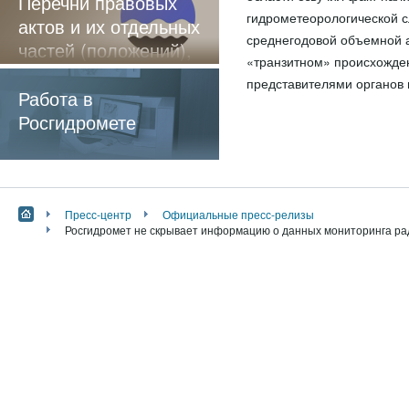
Перечни правовых
гидрометеорологической с
актов и их отдельных
среднегодовой объемной а
частей (положений),
«транзитном» происхожден
содержащие
представителями органов 
обязательные
Работа в
требования
Росгидромете
Пресс-центр
Официальные пресс-релизы
Росгидромет не скрывает информацию о данных мониторинга ра