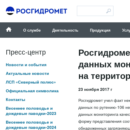
Версия для слабовидящих
О службе
Деятельность
Продукция
Усл
Росгидроме
Пресс-центр
данных мон
Новости и события
на террито
Актуальные новости
ЛСП «Северный полюс»
23 ноября 2017 г
Официальная символика
Контакты
Росгидромет учел факт не
данных по рутению-106 н
Весеннее половодье и
дождевые паводки-2023
данных мониторинга качес
форму представления соот
Весеннее половодье и
дождевые паводки-2024
обнаруженных загрязняющ