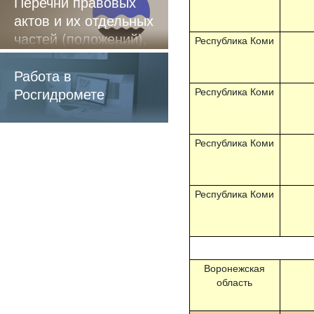
Перечни правовых
актов и их отдельных
частей (положений),
Республика Коми
содержащие
обязательные
Работа в
требования
Росгидромете
Республика Коми
Республика Коми
Республика Коми
Воронежская
область