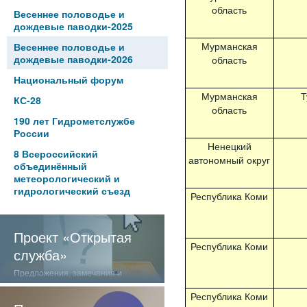
область
Весеннее половодье и
дождевые паводки-2025
Мурманская
Весеннее половодье и
дождевые паводки-2026
область
Национальный форум
Мурманская
Т
КС-28
область
190 лет Гидрометслужбе
России
Ненецкий
8 Всероссийский
автономный округ
объединённый
метеорологический и
гидрологический съезд
Республика Коми
Проект «Открытая
Республика Коми
служба»
Предложения, замечания и
отзывы о нашей работе
Республика Коми