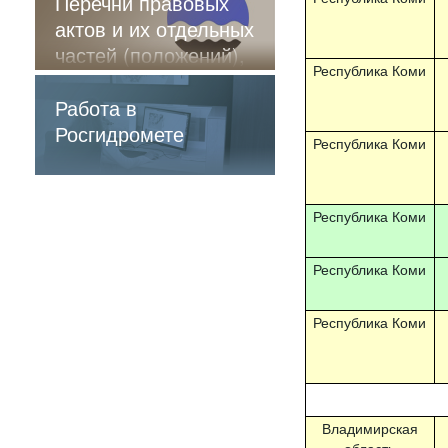
Перечни правовых
актов и их отдельных
частей (положений),
Республика Коми
содержащие
обязательные
Работа в
требования
Росгидромете
Республика Коми
Республика Коми
Республика Коми
Республика Коми
Владимирская