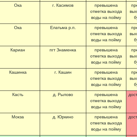
Ока
г. Касимов
превышена
пр
отметка выхода
вых
воды на пойму
б
Ока
Елатьма р.п.
превышена
пр
отметка выхода
вых
воды на пойму
б
Кариан
пгт Знаменка
превышена
пр
отметка выхода
вых
воды на пойму
б
Кашинка
г. Кашин
превышена
пр
отметка выхода
вых
воды на пойму
б
Касть
д. Рылово
превышена
дос
отметка выхода
воды на пойму
Мокза
д. Юркино
превышена
дос
отметка выхода
воды на пойму