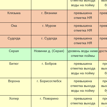
отметка выхода
вых
воды на пойму
б
Клязьма
г. Вязники
превышена
пре
отметка НЯ
Ока
г. Муром
превышена
пре
отметка НЯ
Судогда
г. Судогда
превышена
пре
отметка НЯ
Серая
Новинки д. (Серая)
уровень воды ниже
дост
отметки поймы
Битюг
г. Бобров
превышена
пр
отметка выхода
вых
воды на пойму
б
Ворона
г. Борисоглебск
превышена
пр
отметка выхода
вых
воды на пойму
б
Хопер
г. Поворино
превышена
пр
отметка выхода
вых