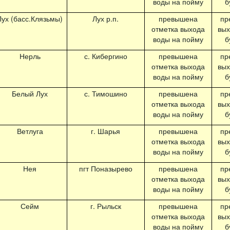
воды на пойму
б
Лух (басс.Клязьмы)
Лух р.п.
превышена
пр
отметка выхода
вых
воды на пойму
б
Нерль
с. Кибергино
превышена
пр
отметка выхода
вых
воды на пойму
б
Белый Лух
с. Тимошино
превышена
пр
отметка выхода
вых
воды на пойму
б
Ветлуга
г. Шарья
превышена
пр
отметка выхода
вых
воды на пойму
б
Нея
пгт Поназырево
превышена
пр
отметка выхода
вых
воды на пойму
б
Сейм
г. Рыльск
превышена
пр
отметка выхода
вых
воды на пойму
б