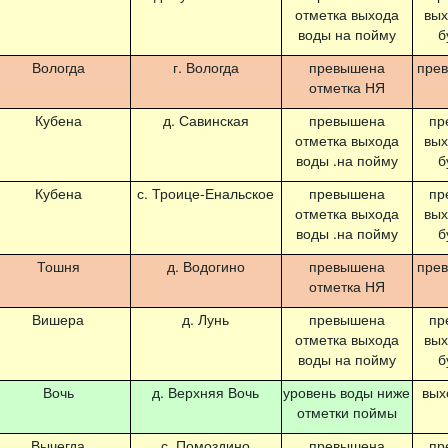
отметка выхода
вых
воды на пойму
б
Вологда
г. Вологда
превышена
пре
отметка НЯ
Кубена
д. Савинская
превышена
пр
отметка выхода
вых
воды .на пойму
б
Кубена
с. Троице-Енальское
превышена
пр
отметка выхода
вых
воды .на пойму
б
Тошня
д. Водогино
превышена
пре
отметка НЯ
Вишера
д. Лунь
превышена
пр
отметка выхода
вых
воды на пойму
б
Вочь
д. Верхняя Вочь
уровень воды ниже
вых
отметки поймы
Вычегда
с. Помоздино
превышена
пр