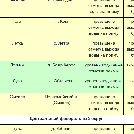
отметка выхода
вых
воды .на пойму
б
Ком
п. Ком
превышена
пр
отметка выхода
вых
воды на пойму
б
Летка
с. Летка
превышена
пр
отметка выхода
вых
воды на пойму
б
Локчим
д. Бояр-Керос
уровень воды ниже
вых
отметки поймы
Луза
с. Объячево
уровень воды ниже
вых
отметки поймы
Сысола
Первомайский п.
превышена
пр
(Сысола)
отметка выхода
вых
воды на пойму
б
Центральный федеральный округ
Бужа
д. Избище
превышена
пр