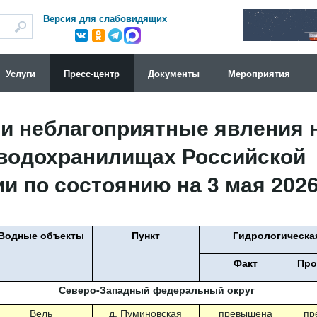
Версия для слабовидящих
Услуги
Пресс-центр
Документы
Мероприятия
и неблагоприятные явления н
 водохранилищах Российской
и по состоянию на 3 мая 2026 
Водные объекты
Пункт
Гидрологическа
Факт
Про
Северо-Западный федеральный округ
Вель
д. Пуминовская
превышена
пр