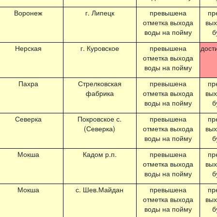
Воронеж
г. Липецк
превышена
пр
отметка выхода
вых
воды на пойму
б
Нерская
г. Куровское
превышена
дост
отметка выхода
воды на пойму
Пахра
Стрелковская
превышена
пр
фабрика
отметка выхода
вых
воды на пойму
б
Северка
Покровское с.
превышена
пр
(Северка)
отметка выхода
вых
воды на пойму
б
Мокша
Кадом р.п.
превышена
пр
отметка выхода
вых
воды на пойму
б
Мокша
с. Шев.Майдан
превышена
пр
отметка выхода
вых
воды на пойму
б