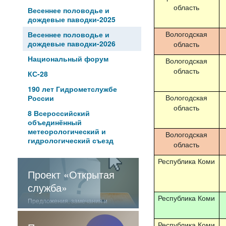
область
Весеннее половодье и
дождевые паводки-2025
Вологодская
Весеннее половодье и
дождевые паводки-2026
область
Национальный форум
Вологодская
область
КС-28
190 лет Гидрометслужбе
Вологодская
России
область
8 Всероссийский
объединённый
метеорологический и
Вологодская
гидрологический съезд
область
Республика Коми
Проект «Открытая
служба»
Республика Коми
Предложения, замечания и
отзывы о нашей работе
Республика Коми