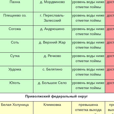
Пахна
д. Мордвиново
уровень воды ниже
дос
отметки поймы
Плещеево оз.
г. Переславль-
уровень воды ниже
дос
Залесский
отметки поймы
Согожа
д. Андрюшино
уровень воды ниже
дос
отметки поймы
Соть
д. Верхний Жар
уровень воды ниже
дос
отметки поймы
Сутка
д. Речково
уровень воды ниже
дос
отметки поймы
Урдома
с. Белятино
уровень воды ниже
дос
отметки поймы
Юxоть
д. Большое Село
уровень воды ниже
дос
отметки поймы
Приволжский федеральный округ
Белая Холуница
Климковка
превышена
пр
отметка выхода
вых