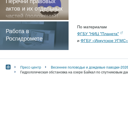
Перечни правовых
актов и их отдельных
частей (положений),
содержащие
По материалам
обязательные
Работа в
ФГБУ "НИЦ "Планета"
требования
Росгидромете
и
ФГБУ «Иркутское УГМС»
Пресс-центр
Весеннее половодье и дождевые паводки-202
Гидрологическая обстановка на озере Байкал по спутниковым дан