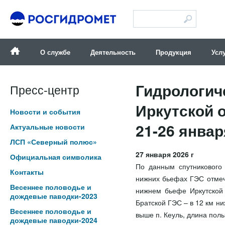
Версия для слабовидящих
О службе
Деятельность
Продукция
Усл
Гидрологич
Пресс-центр
Иркутской 
Новости и события
21-26 январ
Актуальные новости
ЛСП «Северный полюс»
27 января 2026 г
Официальная символика
По данным спутникового 
Контакты
нижних бьефах ГЭС отмеч
Весеннее половодье и
нижнем бьефе Иркутской 
дождевые паводки-2023
Братской ГЭС – в 12 км ни
Весеннее половодье и
выше п. Кеуль, длина полы
дождевые паводки-2024