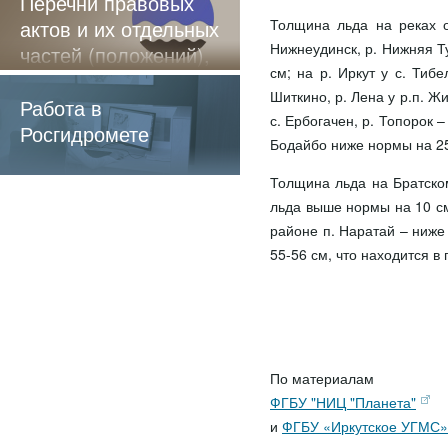
Перечни правовых
актов и их отдельных
Толщина льда на реках о
Нижнеудинск, р. Нижняя Ту
частей (положений),
см; на р. Иркут у с. Тибе
содержащие
Шиткино, р. Лена у р.п. Жи
обязательные
Работа в
с. Ербогачен, р. Топорок 
требования
Росгидромете
Бодайбо ниже нормы на 25
Толщина льда на Братско
льда выше нормы на 10 см,
районе п. Наратай – ниж
55-56 см, что находится в
По материалам
ФГБУ "НИЦ "Планета"
и
ФГБУ «Иркутское УГМС»