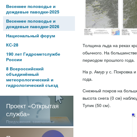
Весеннее половодье и
дождевые паводки-2025
Весеннее половодье и
дождевые паводки-2026
Национальный форум
КС-28
Толщина льда на реках кра
обычного. На большинстве
190 лет Гидрометслужбе
России
периодом прошлого года.
8 Всероссийский
На р. Амур у с. Покровка 
объединённый
года.
метеорологический и
гидрологический съезд
Снежный покров на больше
высота снега (0 см) наблю
Проект «Открытая
Тупик (50 см).
служба»
Предложения, замечания и
отзывы о нашей работе