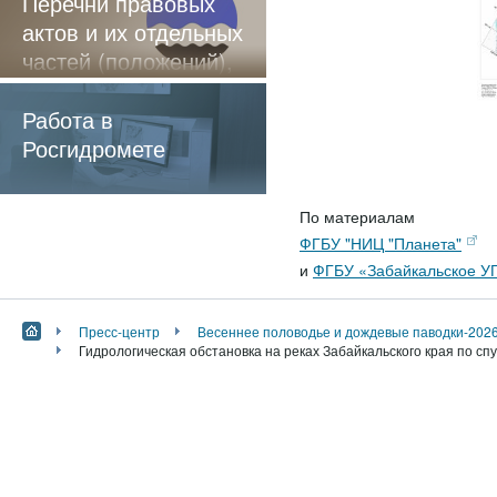
Перечни правовых
актов и их отдельных
частей (положений),
содержащие
обязательные
Работа в
требования
Росгидромете
По материалам
ФГБУ "НИЦ "Планета"
и
ФГБУ «Забайкальское 
Пресс-центр
Весеннее половодье и дождевые паводки-202
Гидрологическая обстановка на реках Забайкальского края по сп