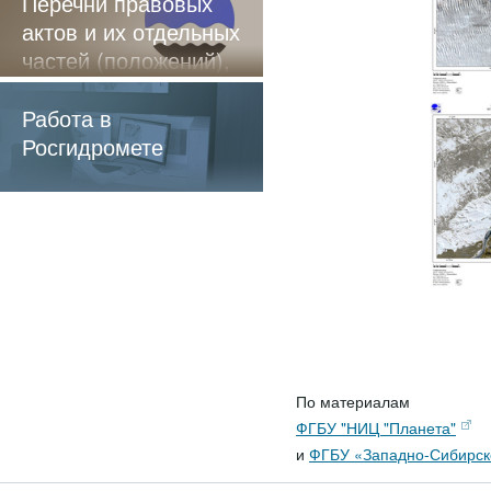
Перечни правовых
актов и их отдельных
частей (положений),
содержащие
обязательные
Работа в
требования
Росгидромете
По материалам
ФГБУ "НИЦ "Планета"
и
ФГБУ «Западно-Сибирск