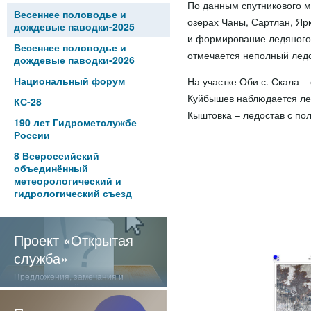
По данным спутникового м
Весеннее половодье и
озерах Чаны, Сартлан, Яр
дождевые паводки-2025
и формирование ледяного 
Весеннее половодье и
отмечается неполный ледос
дождевые паводки-2026
Национальный форум
На участке Оби с. Скала –
Куйбышев наблюдается ледо
КС-28
Кыштовка – ледостав с пол
190 лет Гидрометслужбе
России
8 Всероссийский
объединённый
метеорологический и
гидрологический съезд
Проект «Открытая
служба»
Предложения, замечания и
отзывы о нашей работе