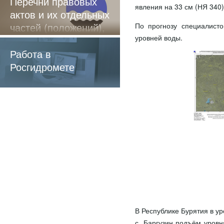
Перечни правовых
явления на 33 см (НЯ 340)
актов и их отдельных
частей (положений),
По прогнозу специалист
уровней воды.
содержащие
обязательные
Работа в
требования
Росгидромете
В Республике Бурятия в ур
с. Баргузин подъём уровн