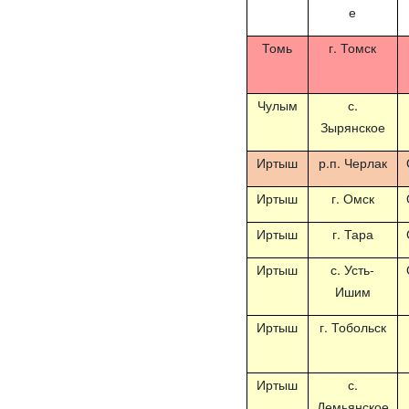
е
Томь
г. Томск
Чулым
с.
Зырянское
Иртыш
р.п. Черлак
Иртыш
г. Омск
Иртыш
г. Тара
Иртыш
с. Усть-
Ишим
Иртыш
г. Тобольск
Иртыш
с.
Демьянское