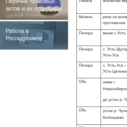
Перечни правовых
Пинега
исключая ве
актов и их отдельных
частей (положений),
Мезень
река на все
содержащие
протяжении
обязательные
Работа в
Печора
выше с.Усть
требования
Росгидромете
Печора
с. Усть-Щугор
Усть-Уса
Печора
с. Усть-Уса –
Усть-Цильма
Обь
ниже г.
Новосибирс
до устья р. 
Обь
устье р. Чул
Колпашево