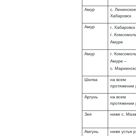
Амур
с. Ленинское 
Хабаровск
Амур
г. Хабаровск
г. Комсомоль
Амуре
Амур
г. Комсомоль
Амуре –
с. Мариинск
Шилка
на всем
протяжении 
Аргунь
на всем
протяжении 
Зея
ниже с. Маз
Амгунь
ниже устья р