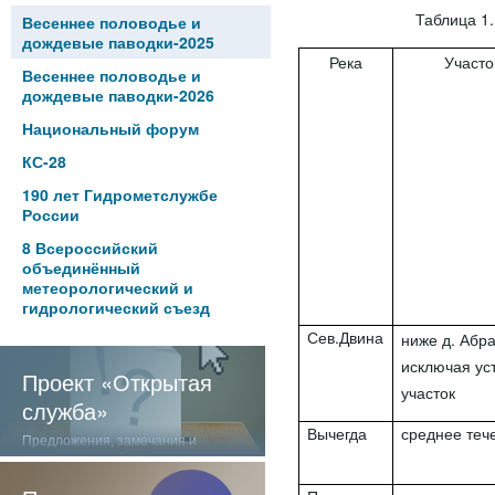
Таблица 1
Весеннее половодье и
дождевые паводки-2025
Река
Участо
Весеннее половодье и
дождевые паводки-2026
Национальный форум
КС-28
190 лет Гидрометслужбе
России
8 Всероссийский
объединённый
метеорологический и
гидрологический съезд
Сев.Двина
ниже д. Абр
исключая ус
Проект «Открытая
участок
служба»
Вычегда
среднее теч
Предложения, замечания и
отзывы о нашей работе