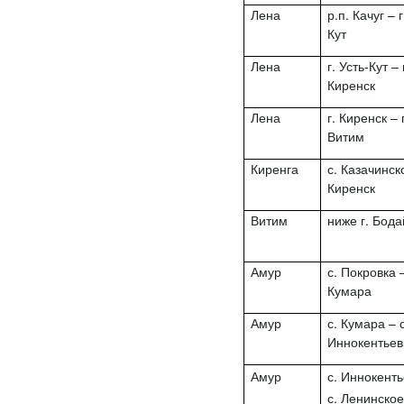
Лена
р.п. Качуг – г
Кут
Лена
г. Усть-Кут – 
Киренск
Лена
г. Киренск – 
Витим
Киренга
с. Казачинско
Киренск
Витим
ниже г. Бод
Амур
с. Покровка –
Кумара
Амур
с. Кумара – с
Иннокентьев
Амур
с. Иннокент
с. Ленинско