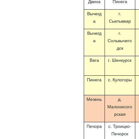
Двина
Пинега
Вычегд
г.
а
Сыктывкар
Вычегд
г.
а
Сольвычего
дск
Вага
г. Шенкурск
Пинега
с. Кулогоры
Мезень
д.
Малонисого
рская
Печора
с. Троицко-
Печорск