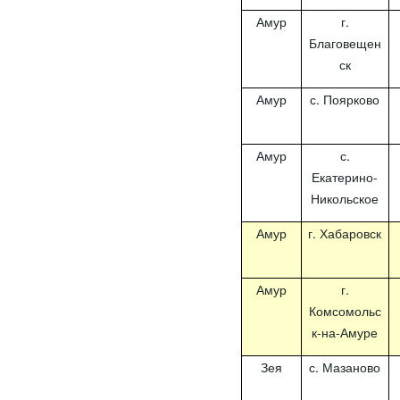
Амур
г.
Благовещен
ск
Амур
с. Поярково
Амур
с.
Екатерино-
Никольское
Амур
г. Хабаровск
Амур
г.
Комсомольс
к-на-Амуре
Зея
с. Мазаново