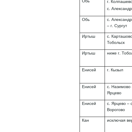
Обь
г. Колпашев
с. Александ
Обь
с. Александ
– г. Сургут
Иртыш
с. Карташово
Тобольск
Иртыш
ниже г. Тобо
Енисей
г. Кызыл
Енисей
с. Назимово 
Ярцево
Енисей
с. Ярцево – с
Ворогово
Кан
исключая ве