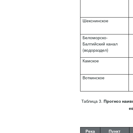
Шекснинское
Беломорско-
Балтийский канал
(водораздел)
Камское
Воткинское
Таблица 3.
Прогноз наив
е
Река
Пункт