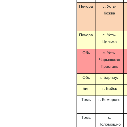
Печора
с. Усть-
Кожва
Печора
с. Усть-
Цильма
Обь
с. Усть-
Чарышская
Пристань
Обь
г. Барнаул
Бия
г. Бийск
Томь
г. Кемерово
Томь
с.
Поломошно