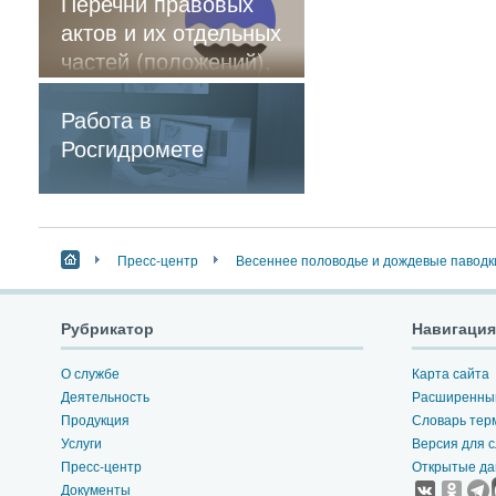
Перечни правовых
актов и их отдельных
частей (положений),
содержащие
обязательные
Работа в
требования
Росгидромете
Пресс-центр
Весеннее половодье и дождевые паводк
Рубрикатор
Навигация
О службе
Карта сайта
Деятельность
Расширенный
Продукция
Словарь тер
Услуги
Версия для 
Пресс-центр
Открытые д
Документы