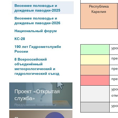
Весеннее половодье и
Республика
дождевые паводки-2025
Карелия
Весеннее половодье и
дождевые паводки-2026
Национальный форум
КС-28
190 лет Гидрометслужбе
уро
России
пре
8 Всероссийский
объединённый
пре
метеорологический и
гидрологический съезд
пре
уро
Проект «Открытая
отм
служба»
Предложения, замечания и
уро
отзывы о нашей работе