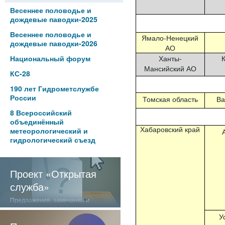
Весеннее половодье и
дождевые паводки-2025
Весеннее половодье и
Ямало-Ненецкий
дождевые паводки-2026
АО
Национальный форум
Ханты-
Мансийский АО
КС-28
190 лет Гидрометслужбе
России
Томская область
Ва
8 Всероссийский
объединённый
Хабаровский край
метеорологический и
гидрологический съезд
Проект «Открытая
служба»
Предложения, замечания и
отзывы о нашей работе
У