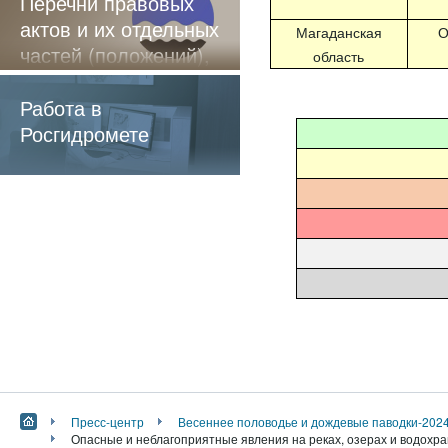
Перечни правовых
актов и их отдельных
Магаданская
О
частей (положений),
область
содержащие
обязательные
Работа в
требования
Росгидромете
Пресс-центр
Весеннее половодье и дождевые паводки-202
Опасные и неблагоприятные явления на реках, озерах и водохра