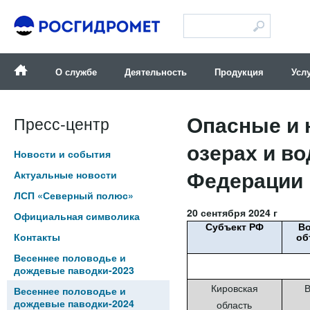
Версия для слабовидящих
О службе
Деятельность
Продукция
Усл
Опасные и 
Пресс-центр
озерах и в
Новости и события
Федерации п
Актуальные новости
ЛСП «Северный полюс»
20 сентября 2024 г
Официальная символика
Субъект РФ
В
Контакты
об
Весеннее половодье и
дождевые паводки-2023
Кировская
В
Весеннее половодье и
дождевые паводки-2024
область