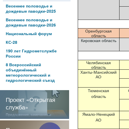
Весеннее половодье и
дождевые паводки-2025
Весеннее половодье и
дождевые паводки-2026
Оренбургская
Национальный форум
область
Кировская область
КС-28
190 лет Гидрометслужбе
России
Челябинская
8 Всероссийский
область
объединённый
Ханты-Мансийский
метеорологический и
АО
гидрологический съезд
Тюменская
область
Проект «Открытая
служба»
Ямало-Ненецкий
Предложения, замечания и
отзывы о нашей работе
АО