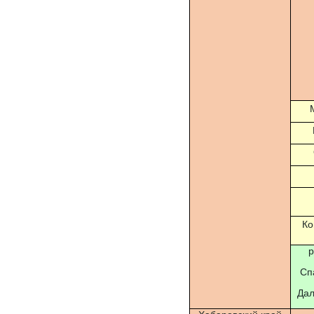
Ко
р
Сп
Дал