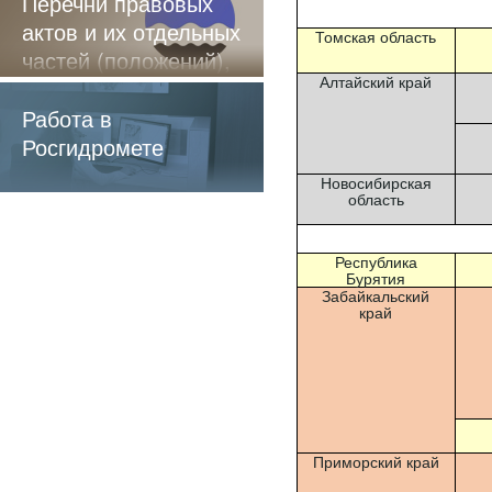
Перечни правовых
актов и их отдельных
Томская область
частей (положений),
Алтайский край
содержащие
обязательные
Работа в
требования
Росгидромете
Новосибирская
область
Республика
Бурятия
Забайкальский
край
Приморский край