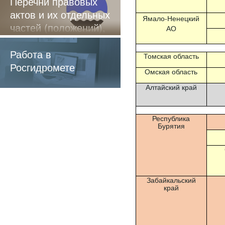
Перечни правовых
актов и их отдельных
Ямало-Ненецкий
частей (положений),
АО
содержащие
обязательные
Работа в
Томская область
требования
Росгидромете
Омская область
Алтайский край
Республика
Бурятия
Забайкальский
край