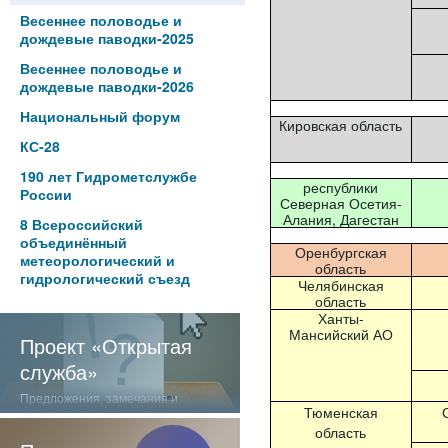
Весеннее половодье и
дождевые паводки-2025
Весеннее половодье и
дождевые паводки-2026
Национальный форум
Кировская область
КС-28
190 лет Гидрометслужбе
республики
России
Северная Осетия-
Алания, Дагестан
8 Всероссийский
объединённый
Оренбургская
метеорологический и
область
гидрологический съезд
Челябинская
область
Ханты-
Мансийский АО
Проект «Открытая
служба»
Предложения, замечания и
Тюменская
отзывы о нашей работе
область