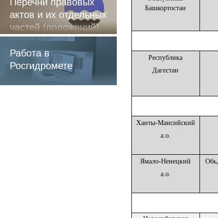
Перечни правовых
Башкортостан
актов и их отдельных
частей (положений),
содержащие
обязательные
Работа в
Республика
требования
Росгидромете
Дагестан
Ханты-Мансийский
а.о.
Ямало-Ненецкий
Обь,
а.о.