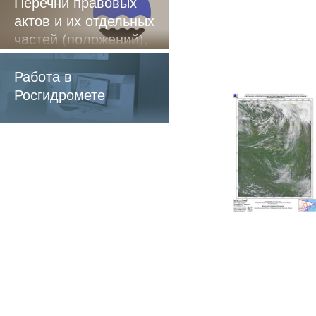
Перечни правовых
актов и их отдельных
частей (положений),
содержащие
обязательные
Работа в
требования
Росгидромете