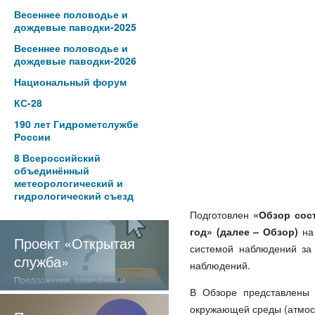
Весеннее половодье и
дождевые паводки-2025
Весеннее половодье и
дождевые паводки-2026
Национальный форум
КС-28
190 лет Гидрометслужбе
России
8 Всероссийский
объединённый
метеорологический и
гидрологический съезд
Подготовлен
«Обзор сос
год» (далее – Обзор)
на
Проект «Открытая
системой наблюдений за
служба»
наблюдений.
Предложения, замечания и
отзывы о нашей работе
В Обзоре представлены 
окружающей среды (атмосф