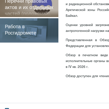
Перечни правовых
и радиационной обстановк
актов и их отдельных
Арктической зоны Россий
частей (положений),
Байкал.
содержащие
Оценки уровней загрязн
обязательные
Работа в
антропогенной нагрузки н
требования
Росгидромете
Представленная в Обзо
Федерации для установле
Обзор в печатном виде 
исполнительные органы в
в IV кв. 2026 г.
Обзор доступен для чтени