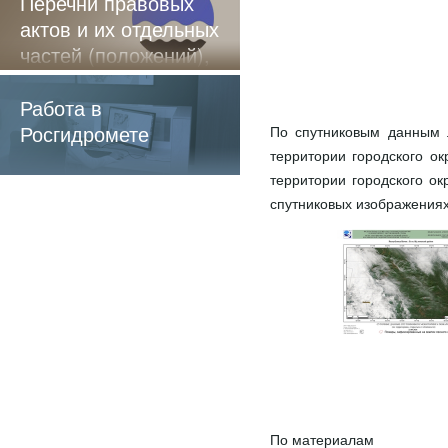
Перечни правовых
актов и их отдельных
частей (положений),
содержащие
обязательные
Работа в
требования
Росгидромете
По спутниковым данным 
территории городского о
территории городского о
спутниковых изображениях
По материалам