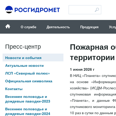
Версия для слабовидящих
О службе
Деятельность
Продукция
Усл
Пожарная о
Пресс-центр
территории 
Новости и события
Актуальные новости
1 июня 2026 г
ЛСП «Северный полюс»
В НИЦ «Планета» спутнико
Официальная символика
на основе «Информацион
хозяйства» (ИСДМ-Рослес
Контакты
спутниковая информаци
Весеннее половодье и
«Планета», и данные ФБ
дождевые паводки-2023
спутникового мониторинг
Весеннее половодье и
10 раз в сутки по данным
дождевые паводки-2024