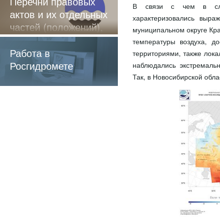
Перечни правовых
В связи с чем в сло
актов и их отдельных
характеризовались выра
частей (положений),
муниципальном округе Кра
содержащие
температуры воздуха, д
обязательные
Работа в
территориями, также лока
требования
Росгидромете
наблюдались экстремаль
Так, в Новосибирской обла