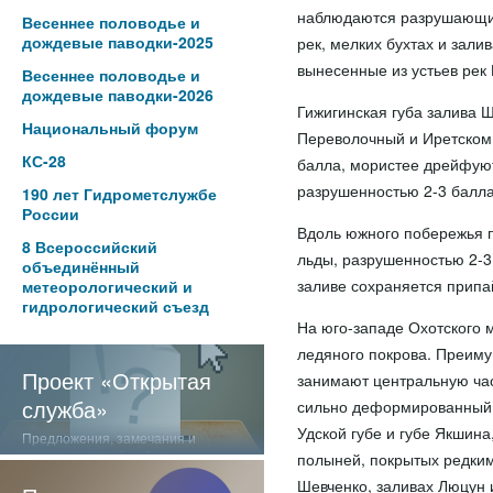
наблюдаются разрушающиес
Весеннее половодье и
дождевые паводки-2025
рек, мелких бухтах и зал
вынесенные из устьев рек
Весеннее половодье и
дождевые паводки-2026
Гижигинская губа залива Ш
Национальный форум
Переволочный и Иретском
КС-28
балла, мористее дрейфую
разрушенностью 2-3 балла
190 лет Гидрометслужбе
России
Вдоль южного побережья 
8 Всероссийский
льды, разрушенностью 2-3
объединённый
заливе сохраняется припа
метеорологический и
гидрологический съезд
На юго-западе Охотского 
ледяного покрова. Преиму
Проект «Открытая
занимают центральную ча
служба»
сильно деформированный л
Удской губе и губе Якшин
Предложения, замечания и
отзывы о нашей работе
полыней, покрытых редким
Шевченко, заливах Люцун 