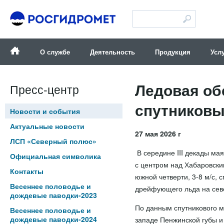
Версия для слабовидящих
О службе
Деятельность
Продукция
Усл
Ледовая об
Пресс-центр
спутниковым
Новости и события
Актуальные новости
27 мая 2026 г
ЛСП «Северный полюс»
В середине III декады ма
Официальная символика
с центром над Хабаровск
Контакты
южной четверти, 3-8 м/с
Весеннее половодье и
дрейфующего льда на севе
дождевые паводки-2023
По данным спутникового м
Весеннее половодье и
дождевые паводки-2024
западе Пенжинской губы и