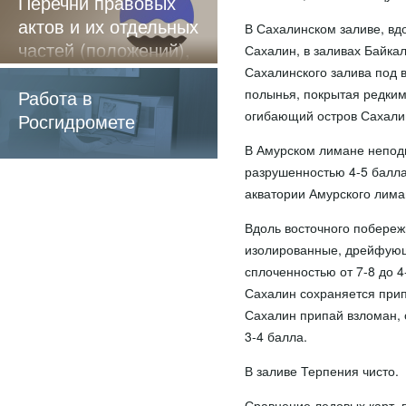
Перечни правовых
актов и их отдельных
В Сахалинском заливе, вд
частей (положений),
Сахалин, в заливах Байкал
содержащие
Сахалинского залива под 
обязательные
Работа в
полынья, покрытая редки
огибающий остров Сахали
требования
Росгидромете
В Амурском лимане непод
разрушенностью 4-5 балла
акватории Амурского лиман
Вдоль восточного побере
изолированные, дрейфующ
сплоченностью от 7-8 до 4
Сахалин сохраняется прип
Сахалин припай взломан,
3-4 балла.
В заливе Терпения чисто.
Сравнение ледовых карт, 