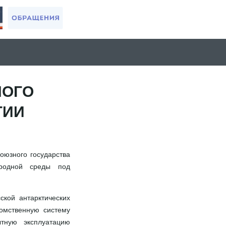
НОГО
ГИИ
оюзного государства
иродной среды под
ской антарктических
домственную систему
тную эксплуатацию