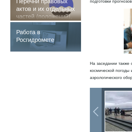
Перечни правовых
подготовки прогнозо
актов и их отдельных
частей (положений),
содержащие
обязательные
Работа в
требования
Росгидромете
На заседании также 
космической погоды 
аэрологического обо