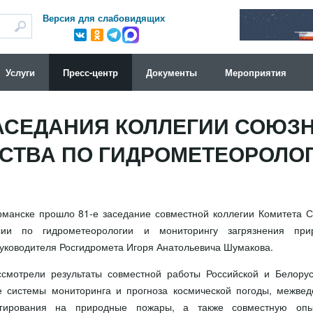
Версия для слабовидящих
Услуги
Пресс-центр
Документы
Мероприятия
АСЕДАНИЯ КОЛЛЕГИИ СОЮЗ
СТВА ПО ГИДРОМЕТЕОРОЛО
рманске прошло 81-е заседание совместной коллегии Комитета С
сии по гидрометеорологии и мониторингу загрязнения пр
уководителя Росгидромета Игоря Анатольевича Шумакова.
смотрели результаты совместной работы Российской и Белорус
ие системы мониторинга и прогноза космической погоды, межве
гирования на природные пожары, а также совместную опы