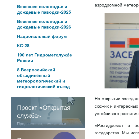
аэродромной метеор
Весеннее половодье и
дождевые паводки-2025
Весеннее половодье и
дождевые паводки-2026
Национальный форум
КС-28
190 лет Гидрометслужбе
России
8 Всероссийский
объединённый
метеорологический и
гидрологический съезд
На открытии заседан
Проект «Открытая
схожих и интересных
устойчивого развития
служба»
Предложения, замечания и
«Росгидромет и Бе
отзывы о нашей работе
государства. Мы исп