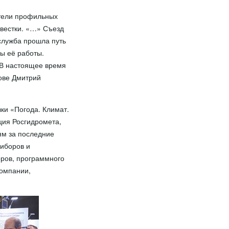
ители профильных
овестки. «…» Съезд
служба прошла путь
ы её работы.
. В настоящее время
лове Дмитрий
ки «Погода. Климат.
ция Росгидромета,
ям за последние
риборов и
ров, программного
компании,