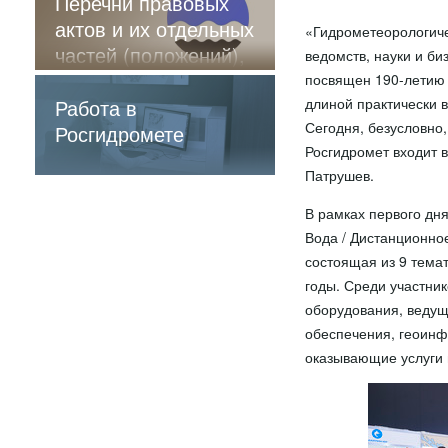
Перечни правовых
актов и их отдельных
«Гидрометеорологиче
частей (положений),
ведомств, науки и б
содержащие
посвящен 190-летию 
обязательные
Работа в
длиной практически в
Сегодня, безусловно,
требования
Росгидромете
Росгидромет входит в
Патрушев.
В рамках первого дн
Вода / Дистанционно
состоящая из 9 тема
годы. Среди участни
оборудования, ведущ
обеспечения, геоинф
оказывающие услуги 