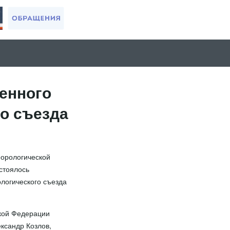
ненного
го съезда
еорологической
стоялось
ологического съезда
ской Федерации
ксандр Козлов,