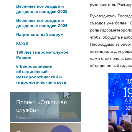
руководитель Росгид
Весеннее половодье и
дождевые паводки-2025
Руководитель Росгид
Весеннее половодье и
съездов уже более 10
дождевые паводки-2026
роль гидрометеороло
Национальный форум
чтобы обсудить наиб
КС-28
Необходимо выработа
потенциала для реше
190 лет Гидрометслужбе
России
нами стоит очень мно
объединенный гидрол
8 Всероссийский
объединённый
метеорологический и
гидрологический съезд
Проект «Открытая
служба»
Предложения, замечания и
отзывы о нашей работе