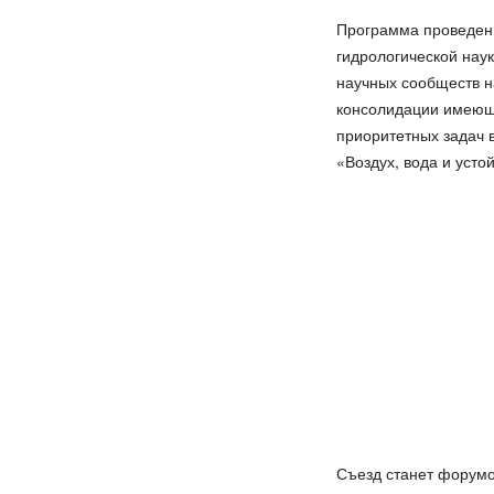
Программа проведени
гидрологической наук
научных сообществ н
консолидации имеюще
приоритетных задач в
«Воздух, вода и усто
Съезд станет форумо