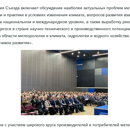
я Съезда включает обсуждение наиболее актуальных проблем ме
и и практики в условиях изменения климата, вопросов развития вз
а национальном и международном уровнях, а также выработку ре
гося в стране научно-технического и производственного потенци
 области метеорологии и климата, гидрологии и водного хозяйства
йчивое развитие».
м с участием широкого круга производителей и потребителей мете