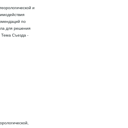
теорологической и
аимодействия
комендаций по
ала для решения
. Тема Съезда -
орологической,