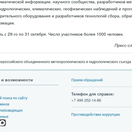
лиматической информации, научного сообщества, разработчиков ме
идрологических, климатических, геофизических наблюдений и прог
рительного оборудования и разработчиков технологий сбора, обра
рмации.
ь с 29-го по 31 октября. Число участников более 1000 человек.
Пресс-с
Всероссийского объединенного метеорологического и гидрологического съезда
 и возможности
Прием обращений
Телефон для справок:
 поиск по сайту
+7 499 252-14-86
минов
слабовидящих
Противодействие коррупции
анные