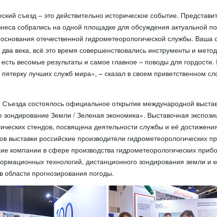
ский съезд – это действительно историческое событие. Представ
изнеса собрались на одной площадке для обсуждения актуальной п
основания отечественной гидрометеорологической службы. Ваша 
 два века, всё это время совершенствовались инструменты и метод
 есть весомые результаты и самое главное – поводы для гордости
 пятерку лучших служб мира», – сказал в своем приветственном с
я Съезда состоялось официальное открытие международной выстав
е зондирование Земли / Зеленая экономика». Выставочная экспози
тических стендов, посвящена деятельности службы и её достижени
ков выставки российские производители гидрометеорологических п
ие компании в сфере производства гидрометеорологических прибо
ормационных технологий, дистанционного зондирования земли и 
в области прогнозирования погоды.