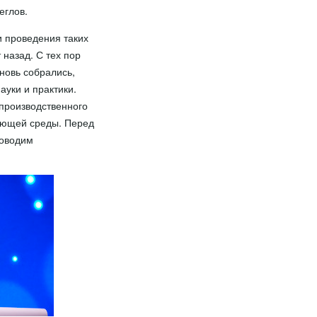
еглов.
и проведения таких
 назад. С тех пор
новь собрались,
уки и практики.
производственного
жающей среды. Перед
роводим