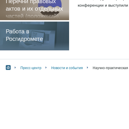
Перечни правовых
конференции и выступили 
актов и их отдельных
частей (положений),
содержащие
обязательные
Работа в
требования
Росгидромете
Пресс-центр
Новости и события
Научно-практическая